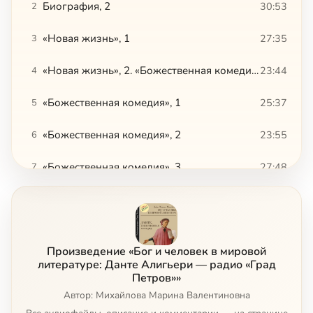
Биография, 2
30:53
2
«Новая жизнь», 1
27:35
3
«Новая жизнь», 2. «Божественная комедия», 1
23:44
4
«Божественная комедия», 1
25:37
5
«Божественная комедия», 2
23:55
6
«Божественная комедия», 3
27:48
7
«Божественная комедия», 4
26:46
8
«Божественная комедия», 5
27:34
9
Произведение «Бог и человек в мировой
«Божественная комедия», 6
25:35
10
литературе: Данте Алигьери — радио «Град
Петров»»
«Божественная комедия», 7
Автор: Михайлова Марина Валентиновна
25:59
11