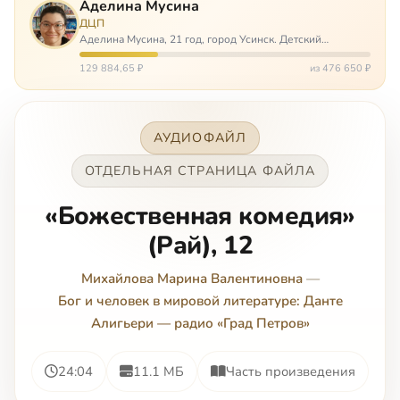
Аделина Мусина
ДЦП
Аделина Мусина, 21 год, город Усинск. Детский
церебральный паралич, передвигается на ходунках или
коляске. Аделине требуется помощь, чтобы ноги
129 884,65 ₽
из 476 650 ₽
окончательно не перестали слушаться…
АУДИОФАЙЛ
ОТДЕЛЬНАЯ СТРАНИЦА ФАЙЛА
«Божественная комедия»
(Рай), 12
Михайлова Марина Валентиновна
—
Бог и человек в мировой литературе: Данте
Алигьери — радио «Град Петров»
24:04
11.1 МБ
Часть произведения