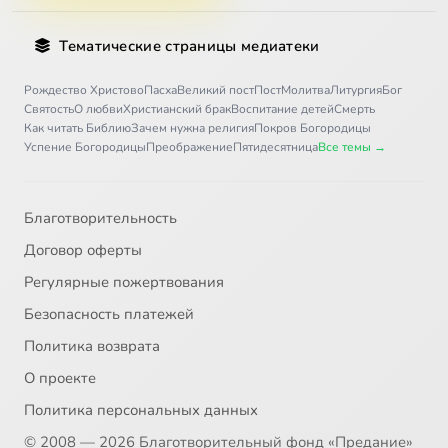
Тематические страницы медиатеки
Рождество Христово
Пасха
Великий пост
Пост
Молитва
Литургия
Бог
Святость
О любви
Христианский брак
Воспитание детей
Смерть
Как читать Библию
Зачем нужна религия
Покров Богородицы
Успение Богородицы
Преображение
Пятидесятница
Все темы →
Благотворительность
Договор оферты
Регулярные пожертвования
Безопасность платежей
Политика возврата
О проекте
Политика персональных данных
© 2008 — 2026 Благотворительный фонд «Предание»