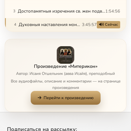
Достопамятныя изречения св. жен подвижниц, собранный Аввою Исаиею для пречестной монахини Феодоры.
1:54:56
3
Духовныя наставления монаха Исайи пречестной монахине Феодоре
3:45:57
4
Сейчас
Произведение «Митерикон»
Автор: Исаия Отшельник (авва Исайя), преподобный
Все аудиофайлы, описание и комментарии — на странице
произведения
Перейти к произведению
Подписаться на рассылку: