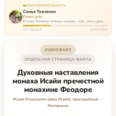
БЛАГОТВОРИТЕЛЬНОСТЬ
Семья Ткаченко
Ремонт дома
В семье Ткаченко четверо человек – мать, отец и двое
сыновей. И это семья – крепость. У них столько проблем
и бед, что хватило бы на много семей. Трое из четверых
137 182,92 ₽
из 419 389 ₽
– тяжело больны.…
АУДИОФАЙЛ
ОТДЕЛЬНАЯ СТРАНИЦА ФАЙЛА
Духовныя наставления
монаха Исайи пречестной
монахине Феодоре
Исаия Отшельник (авва Исайя), преподобный
—
Митерикон