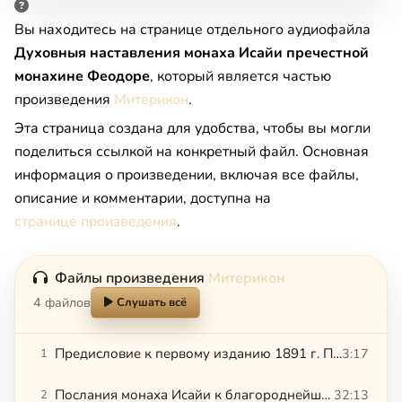
Вы находитесь на странице отдельного аудиофайла
Духовныя наставления монаха Исайи пречестной
монахине Феодоре
, который является частью
произведения
Митерикон
.
Эта страница создана для удобства, чтобы вы могли
поделиться ссылкой на конкретный файл. Основная
информация о произведении, включая все файлы,
описание и комментарии, доступна на
странице произведения
.
Файлы произведения
Митерикон
4 файлов
Слушать всё
Предисловие к первому изданию 1891 г. Примечание к второму изданию 1898 г.
3:17
1
Послания монаха Исайи к благороднейшей монахине Феодоре
32:13
2