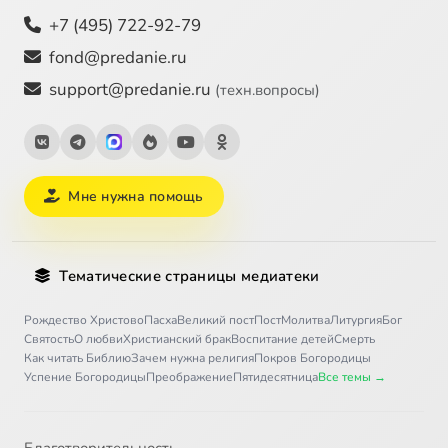
+7 (495) 722-92-79
fond@predanie.ru
support@predanie.ru
(техн.вопросы)
Мне нужна помощь
Тематические страницы медиатеки
Рождество Христово
Пасха
Великий пост
Пост
Молитва
Литургия
Бог
Святость
О любви
Христианский брак
Воспитание детей
Смерть
Как читать Библию
Зачем нужна религия
Покров Богородицы
Успение Богородицы
Преображение
Пятидесятница
Все темы →
Благотворительность