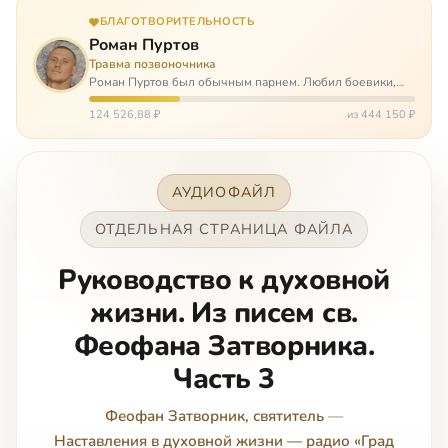
БЛАГОТВОРИТЕЛЬНОСТЬ
Роман Пуртов
Травма позвоночника
Роман Пуртов был обычным парнем. Любил боевики,
хорошие автомобили, был не дурак поиграть в комп,
любил жену и обожал дочь. А потом, будучи
124 526,88 ₽
из 444 150 ₽
пассажиром, разбился в автоаварии и тепе…
АУДИОФАЙЛ
ОТДЕЛЬНАЯ СТРАНИЦА ФАЙЛА
Руководство к духовной
жизни. Из писем св.
Феофана Затворника.
Часть 3
Феофан Затворник, святитель
—
Наставления в духовной жизни — радио «Град