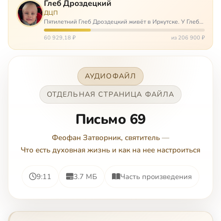
Глеб Дроздецкий
ДЦП
Пятилетний Глеб Дроздецкий живёт в Иркутске. У Глеба
ДЦП из-за перенесённого в младенчестве менингита,
но его положение осложняется эпилепсией, с которой
60 929,18 ₽
из 206 900 ₽
долгое время была невозмож…
АУДИОФАЙЛ
ОТДЕЛЬНАЯ СТРАНИЦА ФАЙЛА
Письмо 69
Феофан Затворник, святитель
—
Что есть духовная жизнь и как на нее настроиться
9:11
3.7 МБ
Часть произведения