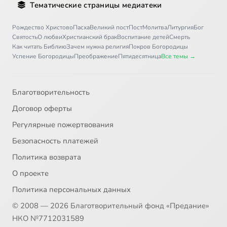
Тематические страницы медиатеки
Письмо 36
12:09
36
Рождество Христово
Пасха
Великий пост
Пост
Молитва
Литургия
Бог
Святость
О любви
Христианский брак
Воспитание детей
Смерть
Письмо 37
8:21
37
Как читать Библию
Зачем нужна религия
Покров Богородицы
Успение Богородицы
Преображение
Пятидесятница
Все темы →
Письмо 38
5:02
38
Письмо 39
7:21
39
Благотворительность
Договор оферты
Письмо 40
8:01
40
Регулярные пожертвования
Письмо 41
8:38
41
Безопасность платежей
Политика возврата
Письмо 42
5:58
42
О проекте
Письмо 43
11:30
43
Политика персональных данных
© 2008 — 2026 Благотворительный фонд «Предание»
Письмо 44
8:44
44
НКО №7712031589