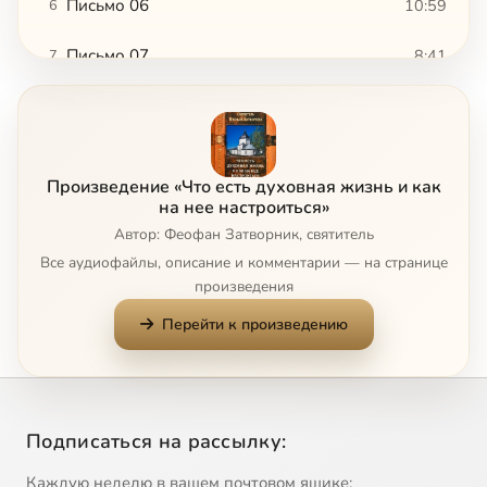
Письмо 06
10:59
6
Письмо 07
8:41
7
Письмо 08
10:00
8
Письмо 09
10:12
9
Произведение «Что есть духовная жизнь и как
Письмо 10
6:14
10
на нее настроиться»
Автор: Феофан Затворник, святитель
Письмо 11
12:09
11
Все аудиофайлы, описание и комментарии — на странице
произведения
Письмо 12
12:41
12
Перейти к произведению
Письмо 13
13:22
13
Письмо 14
7:27
14
Подписаться на рассылку:
Письмо 15
6:41
15
Каждую неделю в вашем почтовом ящике: