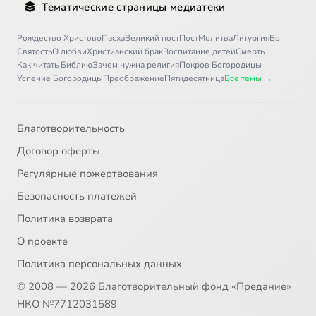
Тематические страницы медиатеки
Письмо 36
12:09
36
Рождество Христово
Пасха
Великий пост
Пост
Молитва
Литургия
Бог
Святость
О любви
Христианский брак
Воспитание детей
Смерть
Письмо 37
8:21
37
Как читать Библию
Зачем нужна религия
Покров Богородицы
Успение Богородицы
Преображение
Пятидесятница
Все темы →
Письмо 38
5:02
38
Письмо 39
7:21
39
Благотворительность
Договор оферты
Письмо 40
8:01
40
Регулярные пожертвования
Письмо 41
8:38
41
Безопасность платежей
Политика возврата
Письмо 42
5:58
42
О проекте
Письмо 43
11:30
43
Сейчас
Политика персональных данных
© 2008 — 2026 Благотворительный фонд «Предание»
Письмо 44
8:44
44
НКО №7712031589