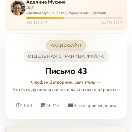
Аделина Мусина
ДЦП
Аделина Мусина, 21 год, город Усинск. Детский
церебральный паралич, передвигается на ходунках или
коляске. Аделине требуется помощь, чтобы ноги
189 832,65 ₽
из 476 650 ₽
окончательно не перестали слушаться…
АУДИОФАЙЛ
ОТДЕЛЬНАЯ СТРАНИЦА ФАЙЛА
Письмо 43
Феофан Затворник, святитель
—
Что есть духовная жизнь и как на нее настроиться
11:30
4.6 МБ
Часть произведения