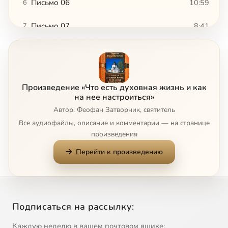
Письмо 06
10:59
6
Письмо 07
8:41
7
Письмо 08
10:00
8
Письмо 09
10:12
9
Произведение «Что есть духовная жизнь и как
Письмо 10
6:14
10
на нее настроиться»
Автор: Феофан Затворник, святитель
Письмо 11
12:09
11
Все аудиофайлы, описание и комментарии — на странице
произведения
Письмо 12
12:41
12
Перейти к произведению
Письмо 13
13:22
13
Письмо 14
7:27
14
Подписаться на рассылку:
Письмо 15
6:41
15
Каждую неделю в вашем почтовом ящике: