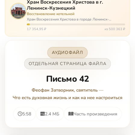
Храм Воскресения Христова в г.
Ленинск-Кузнецкий
Восстановление котельной
Храм Воскресения Христова в городе Ленинск-
Кузнецкий в Кемеровской области – совсем новый, он
открылся всего 20 назад. И сейчас храм может вообще
17 354,95 ₽
из 500 363 ₽
закрыться. Потому что это Сибирь,…
АУДИОФАЙЛ
ОТДЕЛЬНАЯ СТРАНИЦА ФАЙЛА
Письмо 42
Феофан Затворник, святитель
—
Что есть духовная жизнь и как на нее настроиться
5:58
2.4 МБ
Часть произведения