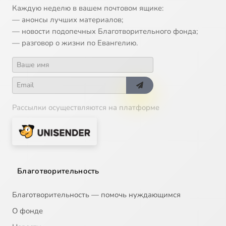
Каждую неделю в вашем почтовом ящике:
Письмо 16
10:31
16
— анонсы лучших материалов;
— новости подопечных Благотворительного фонда;
Письмо 17
7:31
17
— разговор о жизни по Евангелию.
Письмо 18
10:17
18
Письмо 19
5:51
19
Рассылки осуществляются на платформе
Письмо 20
11:15
20
Письмо 21
9:58
21
Письмо 22
14:21
22
Благотворительность
Письмо 23
9:41
23
Благотворительность — помочь нуждающимся
Письмо 24
5:35
24
О фонде