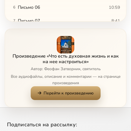
Письмо 06
10:59
6
Письмо 07
8:41
7
Письмо 08
10:00
8
Письмо 09
10:12
9
Произведение «Что есть духовная жизнь и как
Письмо 10
6:14
10
на нее настроиться»
Автор: Феофан Затворник, святитель
Письмо 11
12:09
11
Все аудиофайлы, описание и комментарии — на странице
произведения
Письмо 12
12:41
12
Перейти к произведению
Письмо 13
13:22
13
Письмо 14
7:27
14
Подписаться на рассылку:
Письмо 15
6:41
15