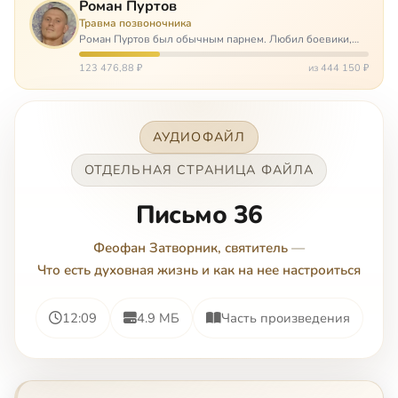
Роман Пуртов
Травма позвоночника
Роман Пуртов был обычным парнем. Любил боевики,
хорошие автомобили, был не дурак поиграть в комп,
любил жену и обожал дочь. А потом, будучи
123 476,88 ₽
из 444 150 ₽
пассажиром, разбился в автоаварии и тепе…
АУДИОФАЙЛ
ОТДЕЛЬНАЯ СТРАНИЦА ФАЙЛА
Письмо 36
Феофан Затворник, святитель
—
Что есть духовная жизнь и как на нее настроиться
12:09
4.9 МБ
Часть произведения