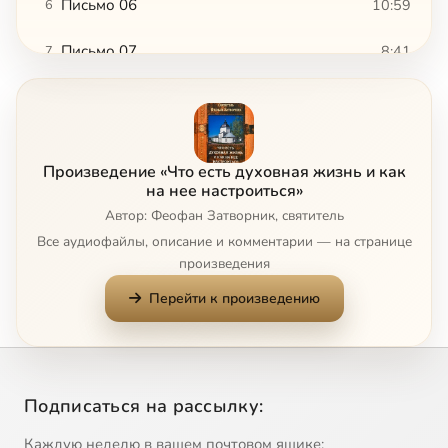
Письмо 06
10:59
6
Письмо 07
8:41
7
Письмо 08
10:00
8
Письмо 09
10:12
9
Произведение «Что есть духовная жизнь и как
Письмо 10
6:14
10
на нее настроиться»
Автор: Феофан Затворник, святитель
Письмо 11
12:09
11
Все аудиофайлы, описание и комментарии — на странице
произведения
Письмо 12
12:41
12
Перейти к произведению
Письмо 13
13:22
13
Письмо 14
7:27
14
Подписаться на рассылку:
Письмо 15
6:41
15
Каждую неделю в вашем почтовом ящике: