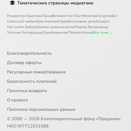
Тематические страницы медиатеки
Письмо 36
12:09
36
Сейчас
Рождество Христово
Пасха
Великий пост
Пост
Молитва
Литургия
Бог
Святость
О любви
Христианский брак
Воспитание детей
Смерть
Письмо 37
8:21
37
Как читать Библию
Зачем нужна религия
Покров Богородицы
Успение Богородицы
Преображение
Пятидесятница
Все темы →
Письмо 38
5:02
38
Письмо 39
7:21
39
Благотворительность
Договор оферты
Письмо 40
8:01
40
Регулярные пожертвования
Письмо 41
8:38
41
Безопасность платежей
Политика возврата
Письмо 42
5:58
42
О проекте
Письмо 43
11:30
43
Политика персональных данных
© 2008 — 2026 Благотворительный фонд «Предание»
Письмо 44
8:44
44
НКО №7712031589