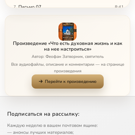
Письмо 07
8:41
7
Письмо 08
10:00
8
Письмо 09
10:12
9
Произведение «Что есть духовная жизнь и как
Письмо 10
6:14
10
на нее настроиться»
Автор: Феофан Затворник, святитель
Письмо 11
12:09
11
Все аудиофайлы, описание и комментарии — на странице
произведения
Письмо 12
12:41
12
Перейти к произведению
Письмо 13
13:22
13
Письмо 14
7:27
14
Подписаться на рассылку:
Письмо 15
6:41
15
Каждую неделю в вашем почтовом ящике:
Письмо 16
10:31
16
— анонсы лучших материалов;