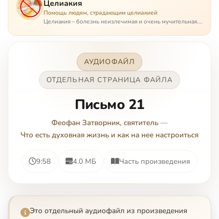
Целиакия
Помощь людям, страдающим целиакией
Целиакия – болезнь неизлечимая и очень мучительная.
При этом ею невозможно заразиться. Больной
целиакией страдает в одиночестве, не представляя
опасности ни для кого, кроме своих п…
АУДИОФАЙЛ
ОТДЕЛЬНАЯ СТРАНИЦА ФАЙЛА
Письмо 21
Феофан Затворник, святитель
—
Что есть духовная жизнь и как на нее настроиться
9:58
4.0 МБ
Часть произведения
Это отдельный аудиофайл из произведения