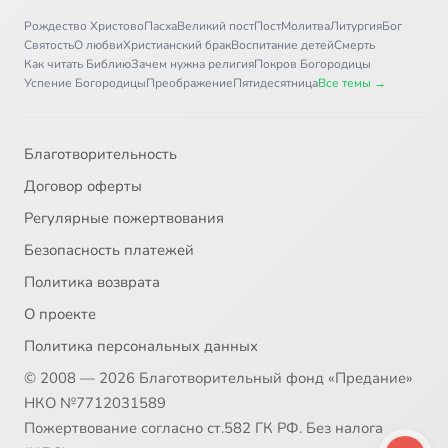
Письмо 36
12:09
36
Рождество Христово
Пасха
Великий пост
Пост
Молитва
Литургия
Бог
Святость
О любви
Христианский брак
Воспитание детей
Смерть
Письмо 37
8:21
37
Как читать Библию
Зачем нужна религия
Покров Богородицы
Успение Богородицы
Преображение
Пятидесятница
Все темы →
Письмо 38
5:02
38
Письмо 39
7:21
39
Благотворительность
Договор оферты
Письмо 40
8:01
40
Регулярные пожертвования
Письмо 41
8:38
41
Безопасность платежей
Политика возврата
Письмо 42
5:58
42
О проекте
Письмо 43
11:30
43
Политика персональных данных
© 2008 — 2026 Благотворительный фонд «Предание»
Письмо 44
8:44
44
НКО №7712031589
Письмо 45
7:08
Пожертвование согласно ст.582 ГК РФ. Без налога
45