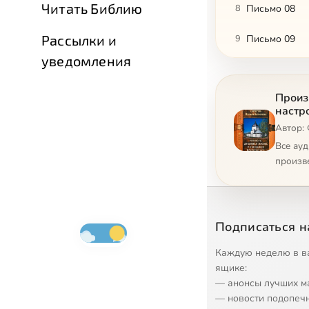
Читать Библию
8
Письмо 08
Рассылки и
9
Письмо 09
уведомления
10
Письмо 10
Произ
11
Письмо 11
настр
Автор:
12
Письмо 12
Все ау
13
Письмо 13
произв
14
Письмо 14
15
Письмо 15
Подписаться н
16
Письмо 16
Каждую неделю в в
ящике:
17
Письмо 17
— анонсы лучших м
— новости подопеч