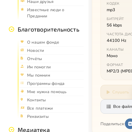
Наши друзья
КОДЕК
mp3
Известные люди о
Предании
БИТРЕЙТ
56 kbps
Благотворительность
ЧАСТОТА ДИ
44100 Hz
О нашем фонде
КАНАЛЫ
Новости
Моно
Отчёты
ФОРМАТ
Им помогли
MP2/3 (MPEG 
Мы помним
Программы фонда
Мне нужна помощь
Слушать
Контакты
Все файл
Все платежи
Реквизиты
Поделиться:
Медиатека