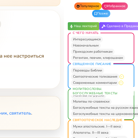
Популярное
Избранное
Позже
Наш лекторий
Сделано в Предан
С ЧЕГО НАЧАТЬ
Интересующимся
Новоначальным
Приходским работникам
а нее настроиться
Регентам, певчим, клирошанам
СВЯЩЕННОЕ ПИСАНИЕ
Переводы Библии
Святоотеческие толкования
Современные комментарии
МОЛИТВОСЛОВЫ.
БОГОСЛУЖЕБНЫЕ ТЕКСТЫ
Молитвы по-русски
Молитвы по-славянски
Богослужебные тексты на русском язык
ик, святитель
.
Богослужебные тексты на церковнослав
СВЯТООТЕЧЕСКОЕ НАСЛЕДИЕ
Мужи апостольские. I—II века
Апологеты. II—III века