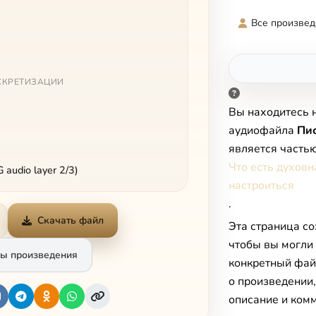
Все произвед
СКРЕТИЗАЦИИ
Вы находитесь 
аудиофайла
Пи
является часть
Что есть духовн
audio layer 2/3)
настроиться
.
Скачать файл
Эта страница со
чтобы вы могли
ы произведения
конкретный фай
о произведении
описание и комм