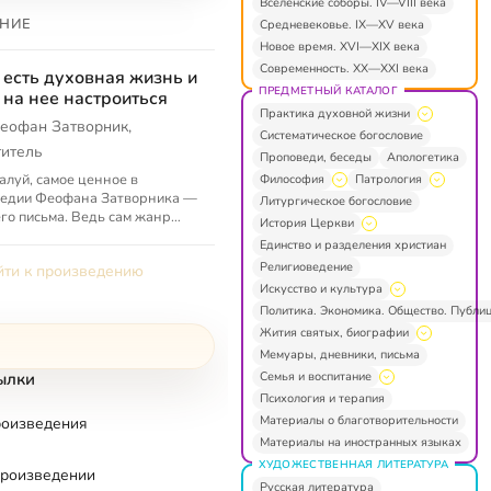
Вселенские соборы. IV—VIII века
НИЕ
Средневековье. IX—XV века
Новое время. XVI—XIX века
Современность. XX—XXI века
 есть духовная жизнь и
ПРЕДМЕТНЫЙ КАТАЛОГ
 на нее настроиться
Практика духовной жизни
еофан Затворник,
Систематическое богословие
титель
Проповеди, беседы
Апологетика
луй, самое ценное в
Философия
Патрология
ледии Феофана Затворника —
Литургическое богословие
его письма. Ведь сам жанр
История Церкви
ма предполагает личное
Единство и разделения христиан
ние, конкретность вопросов.
Религиоведение
ти к произведению
их...
Искусство и культура
Политика. Экономика. Общество. Публи
Жития святых, биографии
Мемуары, дневники, письма
Семья и воспитание
ылки
Психология и терапия
Материалы о благотворительности
роизведения
Материалы на иностранных языках
ХУДОЖЕСТВЕННАЯ ЛИТЕРАТУРА
произведении
Русская литература