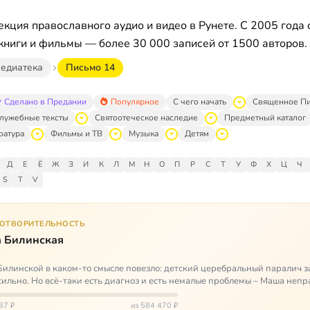
кция православного аудио и видео в Рунете. С 2005 года 
книги и фильмы — более 30 000 записей от 1500 авторов.
едиатека
Письмо 14
Сделано в Предании
Популярное
С чего начать
Священное П
лужебные тексты
Святоотеческое наследие
Предметный каталог
ратура
Фильмы и ТВ
Музыка
Детям
Д
Е
Ё
Ж
З
И
К
Л
М
Н
О
П
Р
С
Т
У
Ф
Х
Ц
Ч
S
T
V
ГОТВОРИТЕЛЬНОСТЬ
 Билинская
илинской в каком-то смысле повезло: детский церебральный паралич з
сильно. Но всё-таки есть диагноз и есть немалые проблемы – Маша неп
и от т…
37 ₽
из 584 470 ₽