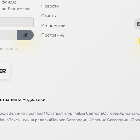
 фонда;
Новости
 по Евангелию.
Отчёты
Им помогли
Программы
ляются на
 страницы медиатеки
асха
Великий пост
Пост
Молитва
Литургия
Бог
Святость
О любви
Христианс
иблию
Зачем нужна религия
Покров Богородицы
Успение Богородицы
Пре