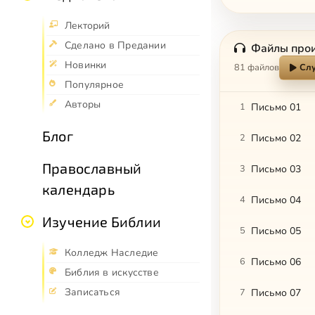
Лекторий
Сделано в Предании
Файлы про
Новинки
81 файлов
Слу
Популярное
Авторы
1
Письмо 01
Блог
2
Письмо 02
Православный
3
Письмо 03
календарь
4
Письмо 04
Изучение Библии
5
Письмо 05
Колледж Наследие
6
Письмо 06
Библия в искусстве
Записаться
7
Письмо 07