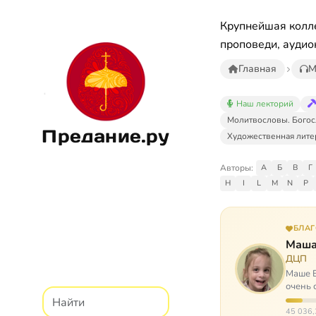
Крупнейшая колле
проповеди, аудио
Главная
М
Наш лекторий
Молитвословы. Богос
Предание.ру
Художественная лите
Авторы:
А
Б
В
Г
H
I
L
M
N
P
БЛА
Маша
ДЦП
Маше Б
очень 
ходит, 
45 036,