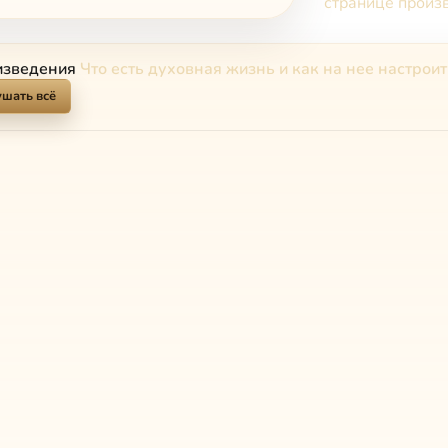
странице произ
изведения
Что есть духовная жизнь и как на нее настрои
шать всё