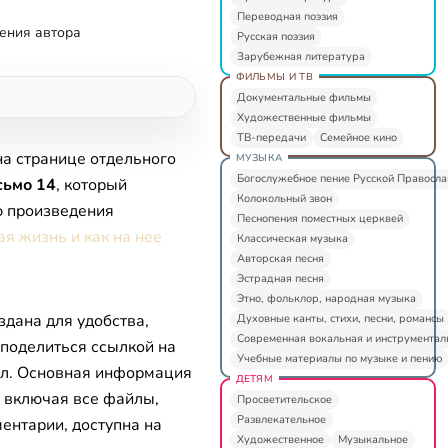
Переводная поэзия
ения автора
Русская поэзия
Зарубежная литература
ФИЛЬМЫ И ТВ
Документальные фильмы
Художественные фильмы
ТВ-передачи
Семейное кино
на странице отдельного
МУЗЫКА
Богослужебное пение Русской Правосл
сьмо 14
, который
Колокольный звон
ю произведения
Песнопения поместных церквей
ая жизнь и как на нее
Классическая музыка
Авторская песня
Эстрадная песня
Этно, фольклор, народная музыка
здана для удобства,
Духовные канты, стихи, песни, романсы
Современная вокальная и инструментал
 поделиться ссылкой на
Учебные материалы по музыке и пению
л. Основная информация
ДЕТЯМ
, включая все файлы,
Просветительское
Развлекательное
ентарии, доступна на
Художественное
Музыкальное