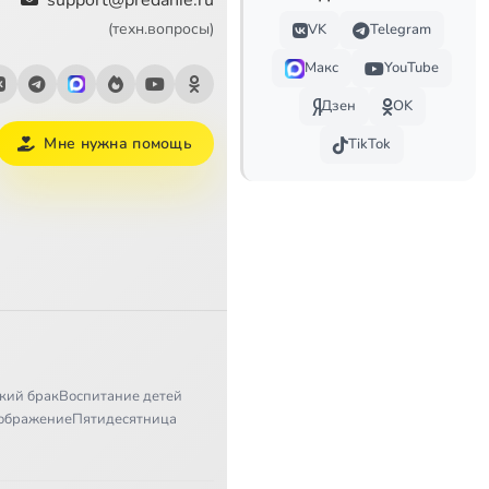
support@predanie.ru
10:17
(техн.вопросы)
VK
Telegram
5:51
Макс
YouTube
11:15
Дзен
OK
Мне нужна помощь
TikTok
9:58
14:21
9:41
5:35
6:19
9:01
кий брак
Воспитание детей
ображение
Пятидесятница
10:57
9:22