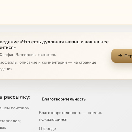
ведение «Что есть духовная жизнь и как на нее
оиться»
 Феофан Затворник, святитель
Пер
диофайлы, описание и комментарии — на странице
едения
а рассылку:
Благотворительность
ашем почтовом
Благотворительность — помочь
нуждающимся
атериалов;
ных
О фонде