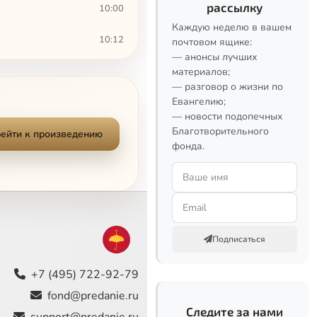
рассылку
10:00
Каждую неделю в вашем
10:12
почтовом ящике:
— анонсы лучших
6:14
материалов;
— разговор о жизни по
Евангелию;
12:09
— новости подопечных
Благотворительного
12:41
ейти к произведению
фонда.
13:22
7:27
Сейчас
6:41
Подписаться
10:31
+7 (495) 722-92-79
7:31
fond@predanie.ru
Следите за нами