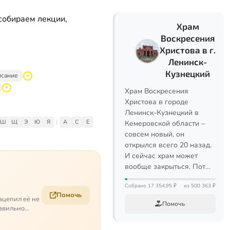
собираем лекции,
Храм
Воскресения
Христова в г.
Ленинск-
Кузнецкий
исание
Храм Воскресения
Христова в городе
Ленинск-Кузнецкий в
Ш
Щ
Э
Ю
Я
|
A
C
E
Кемеровской области –
совсем новый, он
открылся всего 20 назад.
И сейчас храм может
вообще закрыться. Пот…
Собрано 17 354,95 ₽
из 500 363 ₽
Помочь
ацепил её не
Помочь
равильно