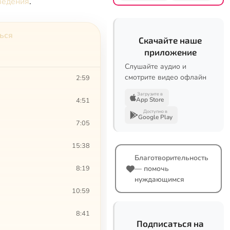
ведения
.
ться
Скачайте наше
приложение
Слушайте аудио и
смотрите видео офлайн
2:59
Загрузите в
App Store
4:51
Доступно в
Google Play
7:05
15:38
Благотворительность
8:19
— помочь
нуждающимся
10:59
8:41
Подписаться на