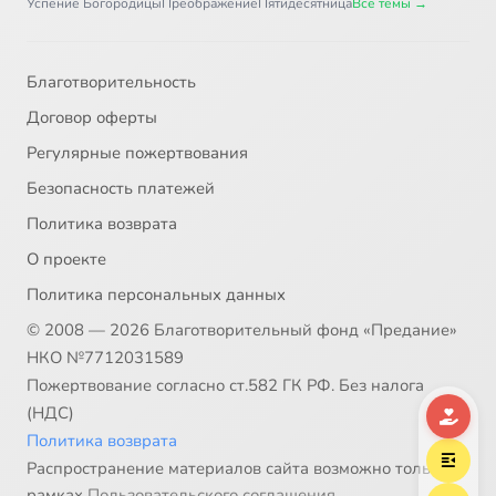
Успение Богородицы
Преображение
Пятидесятница
Все темы →
Глава 45
6:12
38
Благотворительность
Главы 46 и 47
2:52
39
Договор оферты
Глава 48
2:45
40
Регулярные пожертвования
Безопасность платежей
Глава 49. Часть 1
15:16
41
Политика возврата
Глава 49. Часть 2
13:07
42
О проекте
Политика персональных данных
Глава 50
3:19
43
© 2008 — 2026 Благотворительный фонд «Предание»
НКО №7712031589
Пожертвование согласно ст.582 ГК РФ. Без налога
(НДС)
Политика возврата
Распространение материалов сайта возможно только в
рамках
Пользовательского соглашения