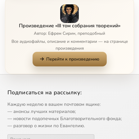
Глава 5
2:49
8
Глава 6
10:19
9
Произведение «III том собрания творений»
Глава 7
5:49
10
Автор: Ефрем Сирин, преподобный
Все аудиофайлы, описание и комментарии — на странице
Глава 8
3:46
11
произведения
Перейти к произведению
Глава 9
8:22
12
Главы 10 и 11
6:21
13
Главы 12 и 13
3:31
14
Подписаться на рассылку:
Глава 14
3:15
15
Каждую неделю в вашем почтовом ящике:
— анонсы лучших материалов;
Глава 15
8:02
16
— новости подопечных Благотворительного фонда;
— разговор о жизни по Евангелию.
Главы 16 и 17
7:44
17