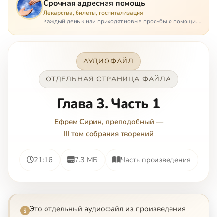
Срочная адресная помощь
Лекарства, билеты, госпитализация
Каждый день к нам приходят новые просьбы о помощи.
Часто оказывается, что помощь нужна даже не сегодня –
она нужна была вчера: в приеме лекарств образовался
недопустимый, опасный п…
АУДИОФАЙЛ
ОТДЕЛЬНАЯ СТРАНИЦА ФАЙЛА
Глава 3. Часть 1
Ефрем Сирин, преподобный
—
III том собрания творений
21:16
7.3 МБ
Часть произведения
Это отдельный аудиофайл из произведения