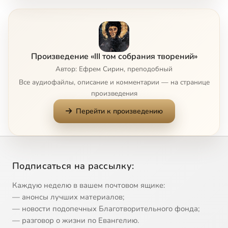
Глава 5
2:49
8
Глава 6
10:19
9
Произведение «III том собрания творений»
Глава 7
5:49
10
Автор: Ефрем Сирин, преподобный
Все аудиофайлы, описание и комментарии — на странице
Глава 8
3:46
11
произведения
Перейти к произведению
Глава 9
8:22
12
Главы 10 и 11
6:21
13
Главы 12 и 13
3:31
14
Подписаться на рассылку:
Глава 14
3:15
15
Каждую неделю в вашем почтовом ящике:
— анонсы лучших материалов;
Глава 15
8:02
16
— новости подопечных Благотворительного фонда;
— разговор о жизни по Евангелию.