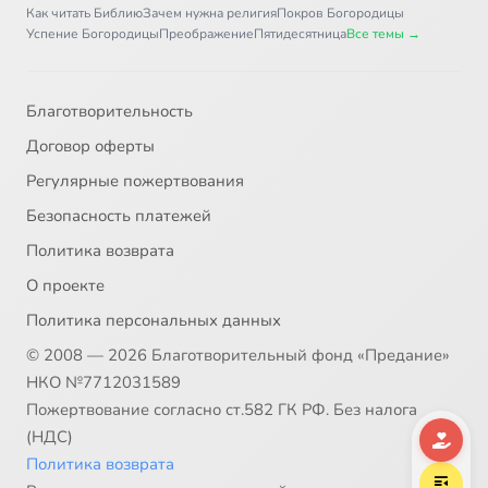
Как читать Библию
Зачем нужна религия
Покров Богородицы
Глава 44
4:00
37
Успение Богородицы
Преображение
Пятидесятница
Все темы →
Глава 45
6:12
38
Сейчас
Благотворительность
Главы 46 и 47
2:52
39
Договор оферты
Глава 48
2:45
40
Регулярные пожертвования
Безопасность платежей
Глава 49. Часть 1
15:16
41
Политика возврата
Глава 49. Часть 2
13:07
42
О проекте
Политика персональных данных
Глава 50
3:19
43
© 2008 — 2026 Благотворительный фонд «Предание»
НКО №7712031589
Пожертвование согласно ст.582 ГК РФ. Без налога
(НДС)
Политика возврата