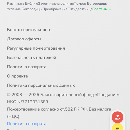
Как читать Библию
Зачем нужна религия
Покров Богородицы
Глава 44
4:00
37
Успение Богородицы
Преображение
Пятидесятница
Все темы →
Глава 45
6:12
38
Благотворительность
Главы 46 и 47
2:52
39
Договор оферты
Глава 48
2:45
40
Регулярные пожертвования
Безопасность платежей
Глава 49. Часть 1
15:16
41
Политика возврата
Глава 49. Часть 2
13:07
42
О проекте
Политика персональных данных
Глава 50
3:19
43
© 2008 — 2026 Благотворительный фонд «Предание»
НКО №7712031589
Пожертвование согласно ст.582 ГК РФ. Без налога
(НДС)
Политика возврата