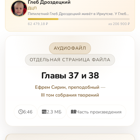
Глеб Дроздецкий
ДЦП
Пятилетний Глеб Дроздецкий живёт в Иркутске. У Глеба
ДЦП из-за перенесённого в младенчестве менингита,
но его положение осложняется эпилепсией, с которой
62 479,18 ₽
из 206 900 ₽
долгое время была невозмож…
АУДИОФАЙЛ
ОТДЕЛЬНАЯ СТРАНИЦА ФАЙЛА
Главы 37 и 38
Ефрем Сирин, преподобный
—
III том собрания творений
6:46
2.3 МБ
Часть произведения