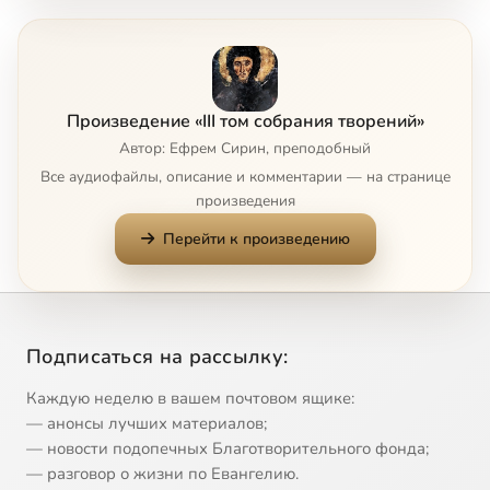
Глава 5
2:49
8
Глава 6
10:19
9
Произведение «III том собрания творений»
Глава 7
5:49
10
Автор: Ефрем Сирин, преподобный
Все аудиофайлы, описание и комментарии — на странице
Глава 8
3:46
11
произведения
Перейти к произведению
Глава 9
8:22
12
Главы 10 и 11
6:21
13
Главы 12 и 13
3:31
14
Подписаться на рассылку:
Глава 14
3:15
15
Каждую неделю в вашем почтовом ящике:
— анонсы лучших материалов;
Глава 15
8:02
16
— новости подопечных Благотворительного фонда;
— разговор о жизни по Евангелию.