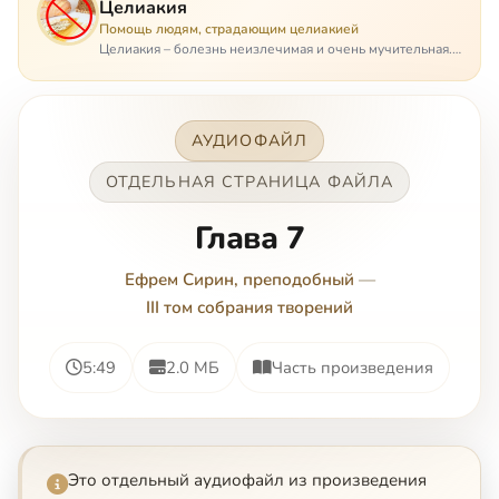
Целиакия
Помощь людям, страдающим целиакией
Целиакия – болезнь неизлечимая и очень мучительная.
При этом ею невозможно заразиться. Больной
целиакией страдает в одиночестве, не представляя
опасности ни для кого, кроме своих п…
АУДИОФАЙЛ
ОТДЕЛЬНАЯ СТРАНИЦА ФАЙЛА
Глава 7
Ефрем Сирин, преподобный
—
III том собрания творений
5:49
2.0 МБ
Часть произведения
Это отдельный аудиофайл из произведения