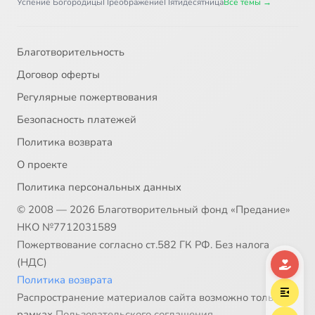
Успение Богородицы
Преображение
Пятидесятница
Все темы →
Глава 45
6:12
38
Благотворительность
Главы 46 и 47
2:52
39
Договор оферты
Глава 48
2:45
40
Регулярные пожертвования
Безопасность платежей
Глава 49. Часть 1
15:16
41
Политика возврата
Глава 49. Часть 2
13:07
42
О проекте
Политика персональных данных
Глава 50
3:19
43
© 2008 — 2026 Благотворительный фонд «Предание»
НКО №7712031589
Пожертвование согласно ст.582 ГК РФ. Без налога
(НДС)
Политика возврата
Распространение материалов сайта возможно только в
рамках
Пользовательского соглашения