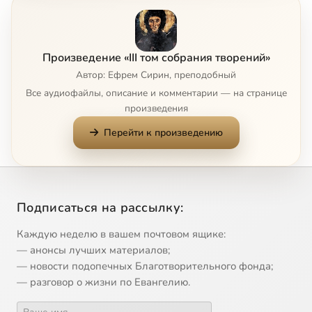
Глава 5
2:49
8
Глава 6
10:19
9
Произведение «III том собрания творений»
Глава 7
5:49
10
Сейчас
Автор: Ефрем Сирин, преподобный
Все аудиофайлы, описание и комментарии — на странице
Глава 8
3:46
11
произведения
Перейти к произведению
Глава 9
8:22
12
Главы 10 и 11
6:21
13
Главы 12 и 13
3:31
14
Подписаться на рассылку:
Глава 14
3:15
15
Каждую неделю в вашем почтовом ящике:
— анонсы лучших материалов;
Глава 15
8:02
16
— новости подопечных Благотворительного фонда;
— разговор о жизни по Евангелию.
Главы 16 и 17
7:44
17