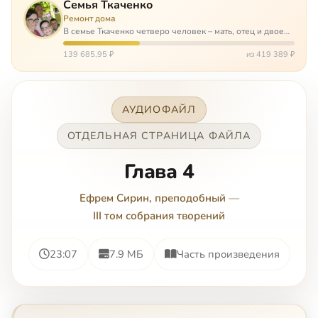
Семья Ткаченко
Ремонт дома
В семье Ткаченко четверо человек – мать, отец и двое
сыновей. И это семья – крепость. У них столько проблем
и бед, что хватило бы на много семей. Трое из четверых
139 685,95 ₽
из 419 389 ₽
– тяжело больны.…
АУДИОФАЙЛ
ОТДЕЛЬНАЯ СТРАНИЦА ФАЙЛА
Глава 4
Ефрем Сирин, преподобный
—
III том собрания творений
23:07
7.9 МБ
Часть произведения