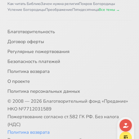
Как читать Библию
Зачем нужна религия
Покров Богородицы
Глава 44
4:00
37
Успение Богородицы
Преображение
Пятидесятница
Все темы →
Глава 45
6:12
38
Благотворительность
Главы 46 и 47
2:52
39
Договор оферты
Глава 48
2:45
40
Регулярные пожертвования
Безопасность платежей
Глава 49. Часть 1
15:16
41
Политика возврата
Глава 49. Часть 2
13:07
42
О проекте
Политика персональных данных
Глава 50
3:19
43
© 2008 — 2026 Благотворительный фонд «Предание»
НКО №7712031589
Пожертвование согласно ст.582 ГК РФ. Без налога
(НДС)
Политика возврата