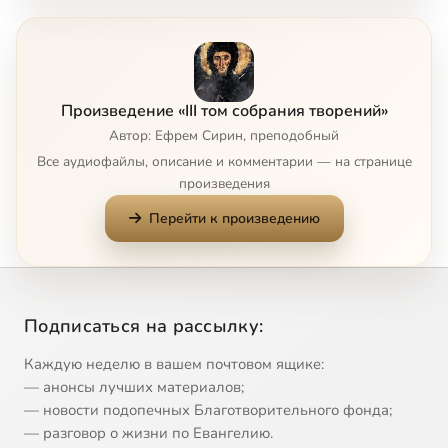
Глава 5
2:49
8
Глава 6
10:19
9
Произведение «III том собрания творений»
Глава 7
5:49
10
Автор: Ефрем Сирин, преподобный
Все аудиофайлы, описание и комментарии — на странице
Глава 8
3:46
11
произведения
Перейти к произведению
Глава 9
8:22
12
Главы 10 и 11
6:21
13
Главы 12 и 13
3:31
14
Подписаться на рассылку:
Глава 14
3:15
15
Каждую неделю в вашем почтовом ящике:
— анонсы лучших материалов;
Глава 15
8:02
16
— новости подопечных Благотворительного фонда;
— разговор о жизни по Евангелию.