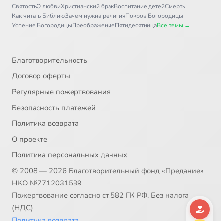
Святость
О любви
Христианский брак
Воспитание детей
Смерть
Как читать Библию
Зачем нужна религия
Покров Богородицы
Глава 44
4:00
37
Успение Богородицы
Преображение
Пятидесятница
Все темы →
Глава 45
6:12
38
Благотворительность
Главы 46 и 47
2:52
39
Договор оферты
Глава 48
2:45
40
Регулярные пожертвования
Безопасность платежей
Глава 49. Часть 1
15:16
41
Политика возврата
Глава 49. Часть 2
13:07
42
О проекте
Политика персональных данных
Глава 50
3:19
43
© 2008 — 2026 Благотворительный фонд «Предание»
НКО №7712031589
Пожертвование согласно ст.582 ГК РФ. Без налога
(НДС)
Политика возврата