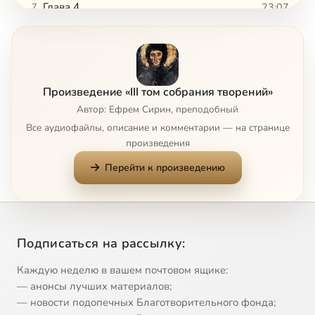
Глава 4
23:07
7
Глава 5
2:49
8
Глава 6
10:19
9
Произведение «III том собрания творений»
Глава 7
5:49
10
Автор: Ефрем Сирин, преподобный
Все аудиофайлы, описание и комментарии — на странице
Глава 8
3:46
11
произведения
Перейти к произведению
Глава 9
8:22
12
Главы 10 и 11
6:21
13
Главы 12 и 13
3:31
14
Подписаться на рассылку:
Глава 14
3:15
15
Каждую неделю в вашем почтовом ящике:
— анонсы лучших материалов;
Глава 15
8:02
16
— новости подопечных Благотворительного фонда;