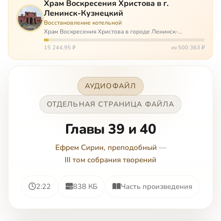
Храм Воскресения Христова в г.
Ленинск-Кузнецкий
Восстановление котельной
Храм Воскресения Христова в городе Ленинск-
Кузнецкий в Кемеровской области – совсем новый, он
открылся всего 20 назад. И сейчас храм может вообще
15 244,95 ₽
из 500 363 ₽
закрыться. Потому что это Сибирь,…
АУДИОФАЙЛ
ОТДЕЛЬНАЯ СТРАНИЦА ФАЙЛА
Главы 39 и 40
Ефрем Сирин, преподобный
—
III том собрания творений
2:22
838 КБ
Часть произведения