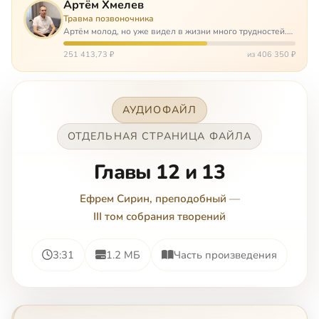
Артём Хмелев
Травма позвоночника
Артём молод, но уже видел в жизни много трудностей.
Он сирота, привык заботится о себе сам, но, когда
случилось несчастье, и он был парализован – остался на
251 413,73 ₽
из 406 350 ₽
попечении бабушки. И кр…
АУДИОФАЙЛ
ОТДЕЛЬНАЯ СТРАНИЦА ФАЙЛА
Главы 12 и 13
Ефрем Сирин, преподобный
—
III том собрания творений
3:31
1.2 МБ
Часть произведения