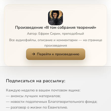
Глава 5
2:49
8
Глава 6
10:19
9
Произведение «III том собрания творений»
Глава 7
5:49
10
Автор: Ефрем Сирин, преподобный
Все аудиофайлы, описание и комментарии — на странице
Глава 8
3:46
11
произведения
Перейти к произведению
Глава 9
8:22
12
Главы 10 и 11
6:21
13
Главы 12 и 13
3:31
14
Сейчас
Подписаться на рассылку:
Глава 14
3:15
15
Каждую неделю в вашем почтовом ящике:
— анонсы лучших материалов;
Глава 15
8:02
16
— новости подопечных Благотворительного фонда;
— разговор о жизни по Евангелию.