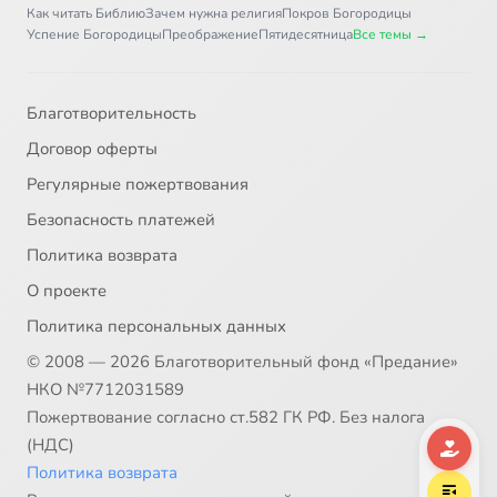
Как читать Библию
Зачем нужна религия
Покров Богородицы
Глава 44
4:00
37
Успение Богородицы
Преображение
Пятидесятница
Все темы →
Глава 45
6:12
38
Благотворительность
Главы 46 и 47
2:52
39
Договор оферты
Глава 48
2:45
40
Регулярные пожертвования
Безопасность платежей
Глава 49. Часть 1
15:16
41
Политика возврата
Глава 49. Часть 2
13:07
42
О проекте
Политика персональных данных
Глава 50
3:19
43
© 2008 — 2026 Благотворительный фонд «Предание»
НКО №7712031589
Пожертвование согласно ст.582 ГК РФ. Без налога
(НДС)
Политика возврата