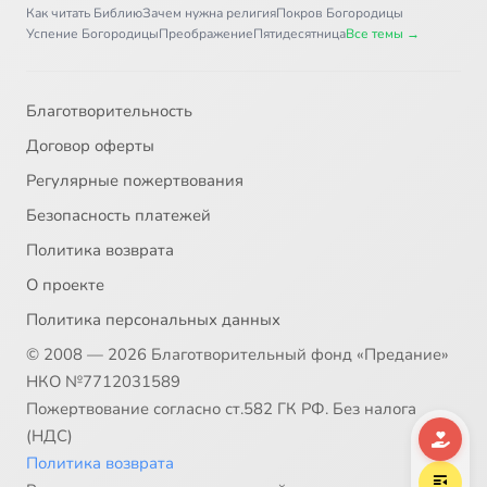
Как читать Библию
Зачем нужна религия
Покров Богородицы
Глава 44
4:00
37
Успение Богородицы
Преображение
Пятидесятница
Все темы →
Глава 45
6:12
38
Благотворительность
Главы 46 и 47
2:52
39
Договор оферты
Глава 48
2:45
40
Регулярные пожертвования
Безопасность платежей
Глава 49. Часть 1
15:16
41
Политика возврата
Глава 49. Часть 2
13:07
42
О проекте
Политика персональных данных
Глава 50
3:19
43
© 2008 — 2026 Благотворительный фонд «Предание»
НКО №7712031589
Пожертвование согласно ст.582 ГК РФ. Без налога
(НДС)
Политика возврата