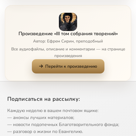
Глава 5
2:49
8
Глава 6
10:19
9
Произведение «III том собрания творений»
Глава 7
5:49
10
Автор: Ефрем Сирин, преподобный
Все аудиофайлы, описание и комментарии — на странице
Глава 8
3:46
11
произведения
Перейти к произведению
Глава 9
8:22
12
Главы 10 и 11
6:21
13
Главы 12 и 13
3:31
14
Подписаться на рассылку:
Глава 14
3:15
15
Каждую неделю в вашем почтовом ящике:
— анонсы лучших материалов;
Глава 15
8:02
16
— новости подопечных Благотворительного фонда;
— разговор о жизни по Евангелию.