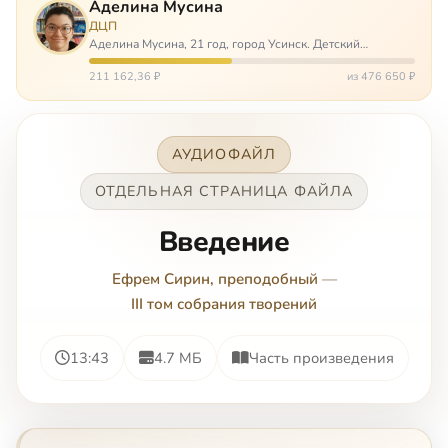
Аделина Мусина
ДЦП
Аделина Мусина, 21 год, город Усинск. Детский
церебральный паралич, передвигается на ходунках или
коляске. Аделине требуется помощь, чтобы ноги
211 162,36 ₽
из 476 650 ₽
окончательно не перестали слушаться…
АУДИОФАЙЛ
ОТДЕЛЬНАЯ СТРАНИЦА ФАЙЛА
Введение
Ефрем Сирин, преподобный
—
III том собрания творений
13:43
4.7 МБ
Часть произведения