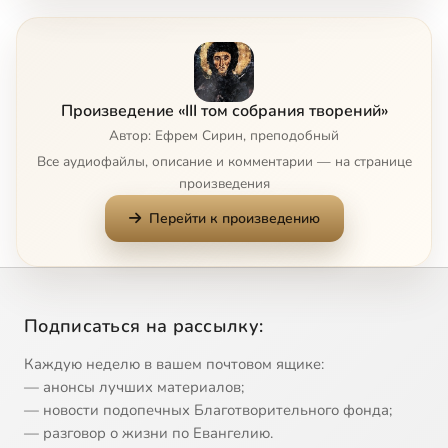
Глава 5
2:49
8
Глава 6
10:19
9
Произведение «III том собрания творений»
Глава 7
5:49
10
Автор: Ефрем Сирин, преподобный
Все аудиофайлы, описание и комментарии — на странице
Глава 8
3:46
11
произведения
Перейти к произведению
Глава 9
8:22
12
Главы 10 и 11
6:21
13
Главы 12 и 13
3:31
14
Подписаться на рассылку:
Глава 14
3:15
15
Каждую неделю в вашем почтовом ящике:
— анонсы лучших материалов;
Глава 15
8:02
16
— новости подопечных Благотворительного фонда;
— разговор о жизни по Евангелию.