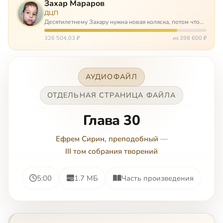
Захар Мараров
ДЦП
Десятилетнему Захару нужна новая коляска, потом что
старая сломалась. А без коляски он не сможет не только
просто выходить из дома, но и продолжать лечение в
326 504,03 ₽
из 398 600 ₽
реабилитационных центр…
АУДИОФАЙЛ
ОТДЕЛЬНАЯ СТРАНИЦА ФАЙЛА
Глава 30
Ефрем Сирин, преподобный
—
III том собрания творений
5:00
1.7 МБ
Часть произведения