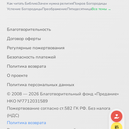
Как читать Библию
Зачем нужна религия
Покров Богородицы
Глава 44
4:00
37
Успение Богородицы
Преображение
Пятидесятница
Все темы →
Глава 45
6:12
38
Благотворительность
Главы 46 и 47
2:52
39
Договор оферты
Глава 48
2:45
40
Регулярные пожертвования
Безопасность платежей
Глава 49. Часть 1
15:16
41
Политика возврата
Глава 49. Часть 2
13:07
42
О проекте
Политика персональных данных
Глава 50
3:19
43
© 2008 — 2026 Благотворительный фонд «Предание»
НКО №7712031589
Пожертвование согласно ст.582 ГК РФ. Без налога
(НДС)
Политика возврата