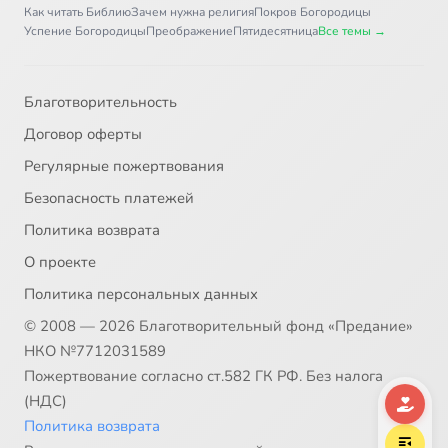
Как читать Библию
Зачем нужна религия
Покров Богородицы
Глава 44
4:00
37
Успение Богородицы
Преображение
Пятидесятница
Все темы →
Глава 45
6:12
38
Благотворительность
Главы 46 и 47
2:52
39
Договор оферты
Глава 48
2:45
40
Регулярные пожертвования
Безопасность платежей
Глава 49. Часть 1
15:16
41
Политика возврата
Глава 49. Часть 2
13:07
42
О проекте
Политика персональных данных
Глава 50
3:19
43
© 2008 — 2026 Благотворительный фонд «Предание»
НКО №7712031589
Пожертвование согласно ст.582 ГК РФ. Без налога
(НДС)
Политика возврата