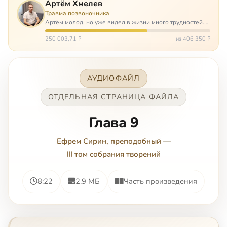
Артём Хмелев
Травма позвоночника
Артём молод, но уже видел в жизни много трудностей.
Он сирота, привык заботится о себе сам, но, когда
случилось несчастье, и он был парализован – остался на
250 003,71 ₽
из 406 350 ₽
попечении бабушки. И кр…
АУДИОФАЙЛ
ОТДЕЛЬНАЯ СТРАНИЦА ФАЙЛА
Глава 9
Ефрем Сирин, преподобный
—
III том собрания творений
8:22
2.9 МБ
Часть произведения