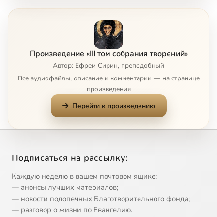
Глава 5
2:49
8
Глава 6
10:19
9
Произведение «III том собрания творений»
Глава 7
5:49
10
Автор: Ефрем Сирин, преподобный
Все аудиофайлы, описание и комментарии — на странице
Глава 8
3:46
11
произведения
Перейти к произведению
Глава 9
8:22
12
Сейчас
Главы 10 и 11
6:21
13
Главы 12 и 13
3:31
14
Подписаться на рассылку:
Глава 14
3:15
15
Каждую неделю в вашем почтовом ящике:
— анонсы лучших материалов;
Глава 15
8:02
16
— новости подопечных Благотворительного фонда;
— разговор о жизни по Евангелию.