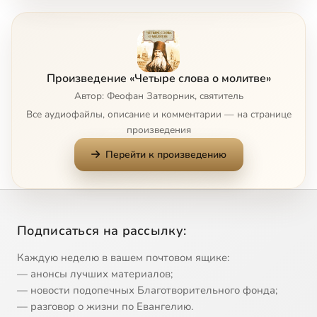
obuchenie-dushi-molitve-2.mp3
8:34
8
sojuz-molitvy-s-drugimi-dobrodeteljami-1.mp3
9:54
9
Произведение «Четыре слова о молитве»
sojuz-molitvy-s-drugimi-dobrodeteljami-2.mp3
7:23
10
Автор: Феофан Затворник, святитель
Все аудиофайлы, описание и комментарии — на странице
произведения
Перейти к произведению
Подписаться на рассылку:
Каждую неделю в вашем почтовом ящике:
— анонсы лучших материалов;
— новости подопечных Благотворительного фонда;
— разговор о жизни по Евангелию.