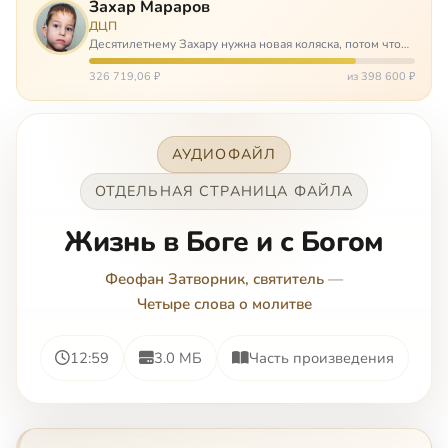
Захар Мараров
ДЦП
Десятилетнему Захару нужна новая коляска, потом что
старая сломалась. А без коляски он не сможет не только
просто выходить из дома, но и продолжать лечение в
326 719,06 ₽
из 398 600 ₽
реабилитационных центр…
АУДИОФАЙЛ
ОТДЕЛЬНАЯ СТРАНИЦА ФАЙЛА
Жизнь в Боге и с Богом
Феофан Затворник, святитель
—
Четыре слова о молитве
12:59
3.0 МБ
Часть произведения