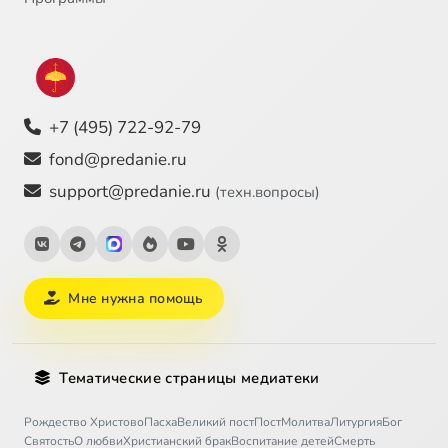
+7 (495) 722-92-79
fond@predanie.ru
support@predanie.ru
(техн.вопросы)
Мне нужна помощь
Тематические страницы медиатеки
Рождество Христово
Пасха
Великий пост
Пост
Молитва
Литургия
Бог
Святость
О любви
Христианский брак
Воспитание детей
Смерть