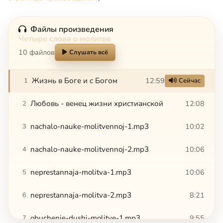
Файлы произведения
Четыре слова о молитве
10 файлов
Слушать всё
Жизнь в Боге и с Богом
12:59
1
Сейчас
Любовь - венец жизни христианской
12:08
2
nachalo-nauke-molitvennoj-1.mp3
10:02
3
nachalo-nauke-molitvennoj-2.mp3
10:06
4
neprestannaja-molitva-1.mp3
10:06
5
neprestannaja-molitva-2.mp3
8:21
6
obuchenie-dushi-molitve-1.mp3
9:55
7