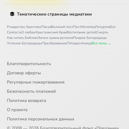
Тематические страницы медиатеки
Рождество Христово
Пасха
Великий пост
Пост
Молитва
Литургия
Бог
Святость
О любви
Христианский брак
Воспитание детей
Смерть
Как читать Библию
Зачем нужна религия
Покров Богородицы
Успение Богородицы
Преображение
Пятидесятница
Все темы →
Благотворительность
Договор оферты
Регулярные пожертвования
Безопасность платежей
Политика возврата
О проекте
Политика персональных данных
© 2008 — 2026 Благотворительный фонд «Предание»