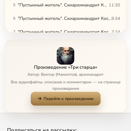
"Пустынный житель". Схиархимандрит Косма (Смирнов). В Латвии
11:30
5
"Пустынный житель". Схиархимандрит Косма (Смирнов). Духовничество о. Кирилла
9:34
6
"Пустынный житель". Схиархимандрит Косма (Смирнов). Пустынька и мир
7:24
7
"Пустынный житель". Схиархимандрит Косма (Смирнов). Проповедь жизнью. Часть 1
15:12
8
Сейчас
"Пустынный житель". Схиархимандрит Косма (Смирнов). Проповедь жизнью. Часть 2
16:27
9
Произведение «Три старца»
"Пустынный житель". Схиархимандрит Косма (Смирнов). Дары Духа Святого
7:48
10
Автор: Виктор (Мамонтов), архимандрит
Все аудиофайлы, описание и комментарии — на странице
"Пустынный житель". Схиархимандрит Косма (Смирнов). Праведник непременно будет жить
7:34
11
произведения
Перейти к произведению
"Отец Пустыни". Архимандрит Таврион (Батозский). Часть 1
13:40
12
"Отец Пустыни". Архимандрит Таврион (Батозский). Часть 2
11:47
13
"Сердце пустыни". Архимандрит Серафим (Тяпочкин). "Смотрите, какую любовь дал нам Отец"
6:14
14
Подписаться на рассылку: