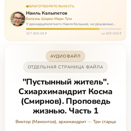
БЛАГОТВОРИТЕЛЬНОСТЬ
Наиль Калыпетов
Болезнь Шарко-Мари-Тута
У двенадцатилетнего Наиля большие, но решаемые
проблемы. Он болен редкой болезнью, которая ставит
перед ним множество непростых задача, угрожая в
307 890,08 ₽
из 400 000 ₽
противном случае парализацией и да…
АУДИОФАЙЛ
ОТДЕЛЬНАЯ СТРАНИЦА ФАЙЛА
"Пустынный житель".
Схиархимандрит Косма
(Смирнов). Проповедь
жизнью. Часть 1
Виктор (Мамонтов), архимандрит
—
Три старца