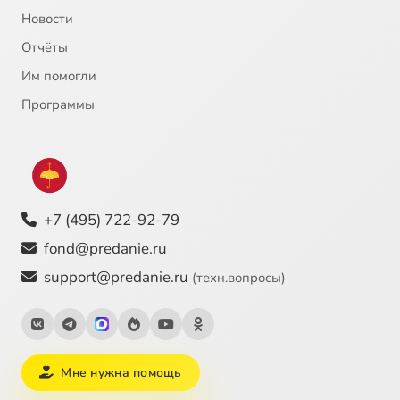
Новости
"Сердце пустыни". Архимандрит Серафим (Тяпочкин). "Он просил у тебя жизни"
11:42
25
Отчёты
Им помогли
Программы
+7 (495) 722-92-79
fond@predanie.ru
support@predanie.ru
(техн.вопросы)
Мне нужна помощь