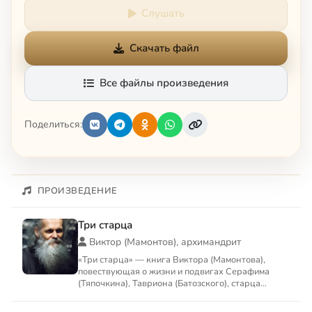
Слушать
Скачать файл
Все файлы произведения
Поделиться:
ПРОИЗВЕДЕНИЕ
Три старца
Виктор (Мамонтов), архимандрит
«Три старца» — книга Виктора (Мамонтова),
повествующая о жизни и подвигах Серафима
(Тяпочкина), Тавриона (Батозского), старца
Космы.