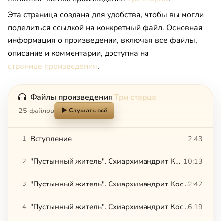
Эта страница создана для удобства, чтобы вы могли
поделиться ссылкой на конкретный файл. Основная
информация о произведении, включая все файлы,
описание и комментарии, доступна на
странице произведения
.
Файлы произведения
Три старца
25 файлов
Слушать всё
Вступление
2:43
1
"Пустынный житель". Схиархимандрит Косма (Смирнов). «Душа благословенна всякая простая»
10:13
2
"Пустынный житель". Схиархимандрит Косма (Смирнов). Валаам
2:47
3
"Пустынный житель". Схиархимандрит Косма (Смирнов). Из монастыря в мир
6:19
4