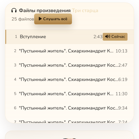
Файлы произведения
Три старца
25 файлов
Слушать всё
Вступление
2:43
1
Сейчас
"Пустынный житель". Схиархимандрит Косма (Смирнов). «Душа благословенна всякая простая»
10:13
2
"Пустынный житель". Схиархимандрит Косма (Смирнов). Валаам
2:47
3
"Пустынный житель". Схиархимандрит Косма (Смирнов). Из монастыря в мир
6:19
4
"Пустынный житель". Схиархимандрит Косма (Смирнов). В Латвии
11:30
5
"Пустынный житель". Схиархимандрит Косма (Смирнов). Духовничество о. Кирилла
9:34
6
"Пустынный житель". Схиархимандрит Косма (Смирнов). Пустынька и мир
7:24
7
"Пустынный житель". Схиархимандрит Косма (Смирнов). Проповедь жизнью. Часть 1
15:12
8