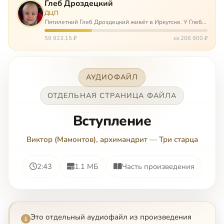
Глеб Дроздецкий
ДЦП
Пятилетний Глеб Дроздецкий живёт в Иркутске. У Глеба
ДЦП из-за перенесённого в младенчестве менингита,
но его положение осложняется эпилепсией, с которой
59 923,15 ₽
из 206 900 ₽
долгое время была невозмож…
АУДИОФАЙЛ
ОТДЕЛЬНАЯ СТРАНИЦА ФАЙЛА
Вступление
Виктор (Мамонтов), архимандрит
—
Три старца
2:43
1.1 МБ
Часть произведения
Это отдельный аудиофайл из произведения