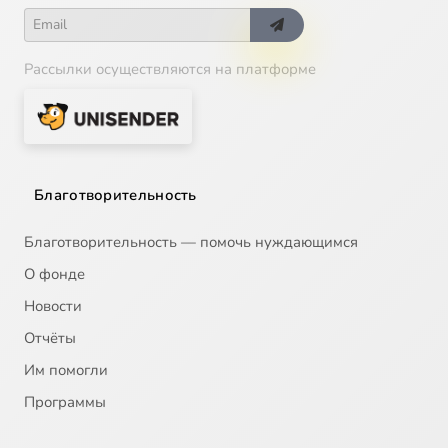
"Сердце пустыни". Архимандрит Серафим (Тяпочкин). "Иночество стало заветной мечтой моей зрелости"
3:21
18
"Сердце пустыни". Архимандрит Серафим (Тяпочкин). Приезд отца Серафима в Ракитное
3:52
19
Рассылки осуществляются на платформе
"Сердце пустыни". Архимандрит Серафим (Тяпочкин). Возрождение прихода
7:16
20
"Сердце пустыни". Архимандрит Серафим (Тяпочкин). Подвиг старчества. Часть 1
14:46
21
"Сердце пустыни". Архимандрит Серафим (Тяпочкин). Подвиг старчества. Часть 2
17:24
22
Благотворительность
"Сердце пустыни". Архимандрит Серафим (Тяпочкин). На расстоянии двух свобод
26:34
23
Благотворительность — помочь нуждающимся
О фонде
"Сердце пустыни". Архимандрит Серафим (Тяпочкин). Духовное стояние
15:58
24
Новости
"Сердце пустыни". Архимандрит Серафим (Тяпочкин). "Он просил у тебя жизни"
11:42
25
Отчёты
Им помогли
Программы