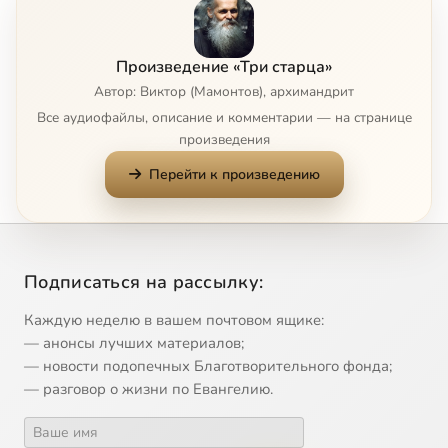
"Пустынный житель". Схиархимандрит Косма (Смирнов). Проповедь жизнью. Часть 2
16:27
9
Произведение «Три старца»
"Пустынный житель". Схиархимандрит Косма (Смирнов). Дары Духа Святого
7:48
10
Автор: Виктор (Мамонтов), архимандрит
Все аудиофайлы, описание и комментарии — на странице
"Пустынный житель". Схиархимандрит Косма (Смирнов). Праведник непременно будет жить
7:34
11
произведения
Перейти к произведению
"Отец Пустыни". Архимандрит Таврион (Батозский). Часть 1
13:40
12
"Отец Пустыни". Архимандрит Таврион (Батозский). Часть 2
11:47
13
"Сердце пустыни". Архимандрит Серафим (Тяпочкин). "Смотрите, какую любовь дал нам Отец"
6:14
14
Подписаться на рассылку:
"Сердце пустыни". Архимандрит Серафим (Тяпочкин). "Священство было мечтой моей юности"
5:28
15
Каждую неделю в вашем почтовом ящике:
— анонсы лучших материалов;
"Сердце пустыни". Архимандрит Серафим (Тяпочкин). Всегда пастырь
9:06
16
— новости подопечных Благотворительного фонда;
— разговор о жизни по Евангелию.
"Сердце пустыни". Архимандрит Серафим (Тяпочкин). Любить значит страдать
12:51
17