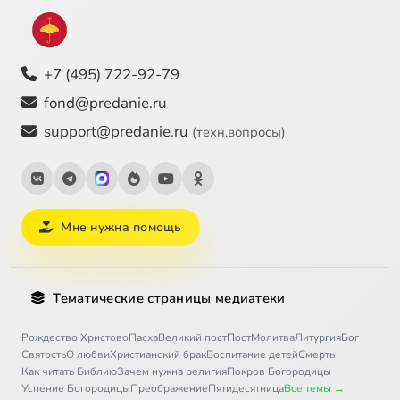
+7 (495) 722-92-79
fond@predanie.ru
support@predanie.ru
(техн.вопросы)
Мне нужна помощь
Тематические страницы медиатеки
Рождество Христово
Пасха
Великий пост
Пост
Молитва
Литургия
Бог
Святость
О любви
Христианский брак
Воспитание детей
Смерть
Как читать Библию
Зачем нужна религия
Покров Богородицы
Успение Богородицы
Преображение
Пятидесятница
Все темы →