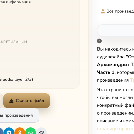
кая информация
Все произвед
СКРЕТИЗАЦИИ
Вы находитесь 
аудиофайла
"От
Архимандрит Та
Часть 1
, которы
audio layer 2/3)
произведения
Т
Эта страница со
чтобы вы могли
Скачать файл
конкретный фай
о произведении
ы произведения
описание и комм
странице произ