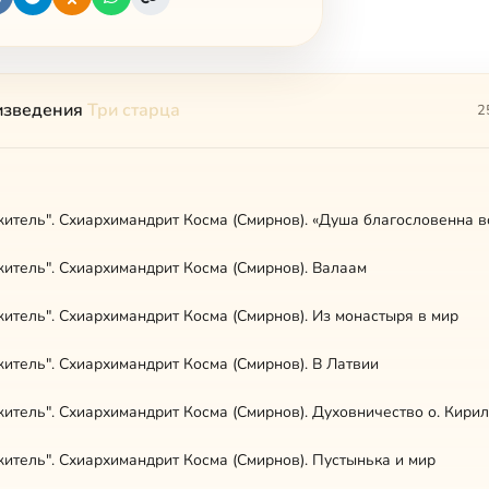
изведения
Три старца
2
итель". Схиархимандрит Косма (Смирнов). «Душа благословенна в
итель". Схиархимандрит Косма (Смирнов). Валаам
итель". Схиархимандрит Косма (Смирнов). Из монастыря в мир
итель". Схиархимандрит Косма (Смирнов). В Латвии
итель". Схиархимандрит Косма (Смирнов). Духовничество о. Кири
итель". Схиархимандрит Косма (Смирнов). Пустынька и мир