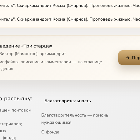
итель". Схиархимандрит Косма (Смирнов). Проповедь жизнью. Час
итель". Схиархимандрит Косма (Смирнов). Проповедь жизнью. Час
итель". Схиархимандрит Косма (Смирнов). Дары Духа Святого
ведение «Три старца»
итель". Схиархимандрит Косма (Смирнов). Праведник непременно
 Виктор (Мамонтов), архимандрит
Пер
и". Архимандрит Таврион (Батозский). Часть 1
диофайлы, описание и комментарии — на странице
едения
и". Архимандрит Таврион (Батозский). Часть 2
ыни". Архимандрит Серафим (Тяпочкин). "Смотрите, какую любовь 
а рассылку:
Благотворительность
ыни". Архимандрит Серафим (Тяпочкин). "Священство было мечтой
ашем почтовом
Благотворительность — помочь
ыни". Архимандрит Серафим (Тяпочкин). Всегда пастырь
нуждающимся
атериалов;
ыни". Архимандрит Серафим (Тяпочкин). Любить значит страдать
ных
О фонде
 фонда;