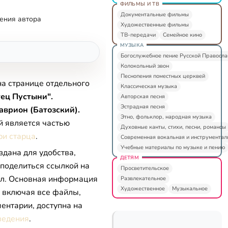
ФИЛЬМЫ И ТВ
Документальные фильмы
ения автора
Художественные фильмы
ТВ-передачи
Семейное кино
МУЗЫКА
Богослужебное пение Русской Правосл
Колокольный звон
Песнопения поместных церквей
на странице отдельного
Классическая музыка
ец Пустыни".
Авторская песня
Эстрадная песня
врион (Батозский).
Этно, фольклор, народная музыка
й является частью
Духовные канты, стихи, песни, романсы
ри старца
.
Современная вокальная и инструментал
Учебные материалы по музыке и пению
здана для удобства,
ДЕТЯМ
 поделиться ссылкой на
Просветительское
л. Основная информация
Развлекательное
Художественное
Музыкальное
, включая все файлы,
ентарии, доступна на
ведения
.