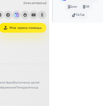
"Сердце пустыни". Архимандрит Серафим (Тяпочкин). "Иночество стало заветной мечтой моей зрелости"
3:21
(техн.вопросы)
Дзен
OK
Ракитное
3:52
TikTok
7:16
Мне нужна помощь
1
14:46
2
17:24
д
26:34
15:58
11:42
кий брак
Воспитание детей
ображение
Пятидесятница