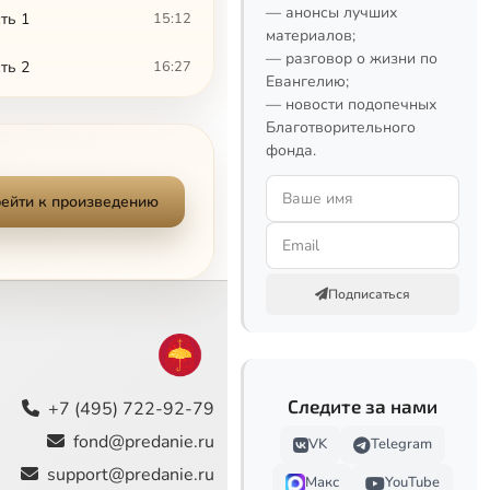
— анонсы лучших
ть 1
15:12
материалов;
— разговор о жизни по
ть 2
16:27
Евангелию;
— новости подопечных
7:48
Благотворительного
фонда.
 будет жить
7:34
ейти к произведению
13:40
Сейчас
11:47
Подписаться
дал нам Отец"
6:14
 моей юности"
5:28
9:06
Следите за нами
+7 (495) 722-92-79
fond@predanie.ru
VK
Telegram
12:51
support@predanie.ru
Макс
YouTube