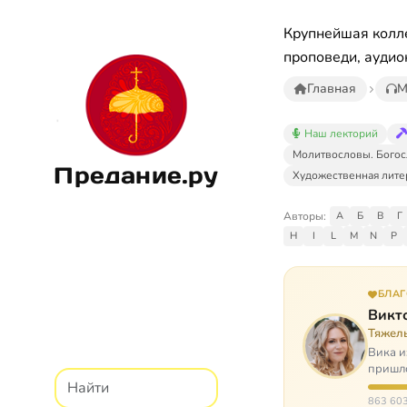
Крупнейшая колле
проповеди, аудио
Главная
М
Наш лекторий
Молитвословы. Богос
Предание.ру
Художественная лите
Авторы:
А
Б
В
Г
H
I
L
M
N
P
БЛА
Викт
Тяжел
Вика и
пришло
расту
863 603