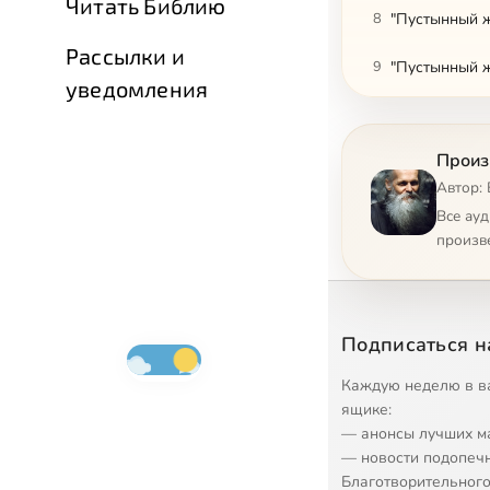
Читать Библию
8
"Пустынный ж
Рассылки и
9
"Пустынный ж
уведомления
10
"Пустынный ж
Произ
11
"Пустынный ж
Автор:
12
"Отец Пустын
Все ау
произв
13
"Отец Пустын
14
"Сердце пуст
Подписаться н
15
"Сердце пуст
Каждую неделю в в
16
"Сердце пуст
ящике:
— анонсы лучших м
17
"Сердце пуст
— новости подопеч
Благотворительного