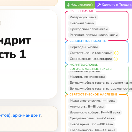
Наш лекторий
Сделано в Предан
С ЧЕГО НАЧАТЬ
Интересующимся
Новоначальным
Приходским работникам
ндрит
Регентам, певчим, клирошанам
СВЯЩЕННОЕ ПИСАНИЕ
Переводы Библии
сть 1
Святоотеческие толкования
Современные комментарии
МОЛИТВОСЛОВЫ.
БОГОСЛУЖЕБНЫЕ ТЕКСТЫ
Молитвы по-русски
Молитвы по-славянски
Богослужебные тексты на русском язык
Богослужебные тексты на церковнослав
СВЯТООТЕЧЕСКОЕ НАСЛЕДИЕ
Мужи апостольские. I—II века
Апологеты. II—III века
Вселенские соборы. IV—VIII века
нтов), архимандрит
.
Средневековье. IX—XV века
Новое время. XVI—XIX века
Современность. XX—XXI века