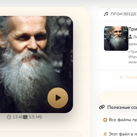
ПРОИЗВЕДЕ
Три
В
арх
«Три
(Мам
жизн
(Тяп
(Бат
Перей
Полезные сс
13:40
5.5 МБ
Все файлы п
Этот файл в 