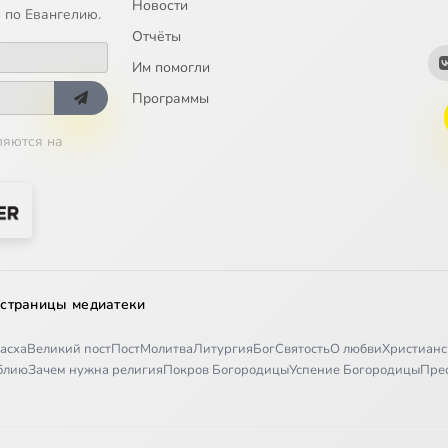
Новости
 по Евангелию.
Отчёты
ыни". Архимандрит Серафим (Тяпочкин). Приезд отца Серафима в 
Им помогли
ыни". Архимандрит Серафим (Тяпочкин). Возрождение прихода
Программы
ляются на
ыни". Архимандрит Серафим (Тяпочкин). Подвиг старчества. Часть 
ыни". Архимандрит Серафим (Тяпочкин). Подвиг старчества. Часть 
ыни". Архимандрит Серафим (Тяпочкин). На расстоянии двух свобо
ыни". Архимандрит Серафим (Тяпочкин). Духовное стояние
 страницы медиатеки
ыни". Архимандрит Серафим (Тяпочкин). "Он просил у тебя жизни"
асха
Великий пост
Пост
Молитва
Литургия
Бог
Святость
О любви
Христианс
иблию
Зачем нужна религия
Покров Богородицы
Успение Богородицы
Пре