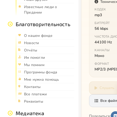
Техничес
Известные люди о
КОДЕК
Предании
mp3
Благотворительность
БИТРЕЙТ
56 kbps
О нашем фонде
ЧАСТОТА ДИ
44100 Hz
Новости
Отчёты
КАНАЛЫ
Моно
Им помогли
ФОРМАТ
Мы помним
MP2/3 (MPEG 
Программы фонда
Мне нужна помощь
Контакты
Слушать
Все платежи
Все файл
Реквизиты
Медиатека
Поделиться: