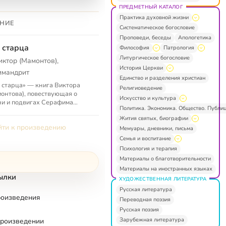
ПРЕДМЕТНЫЙ КАТАЛОГ
Практика духовной жизни
НИЕ
Систематическое богословие
Проповеди, беседы
Апологетика
 старца
Философия
Патрология
Литургическое богословие
иктор (Мамонтов),
История Церкви
имандрит
Единство и разделения христиан
 старца» — книга Виктора
Религиоведение
онтова), повествующая о
Искусство и культура
и и подвигах Серафима
Политика. Экономика. Общество. Публи
очкина), Тавриона
Жития святых, биографии
озского), старца Космы.
ти к произведению
Мемуары, дневники, письма
Семья и воспитание
Психология и терапия
Материалы о благотворительности
Материалы на иностранных языках
ылки
ХУДОЖЕСТВЕННАЯ ЛИТЕРАТУРА
Русская литература
роизведения
Переводная поэзия
Русская поэзия
Зарубежная литература
произведении