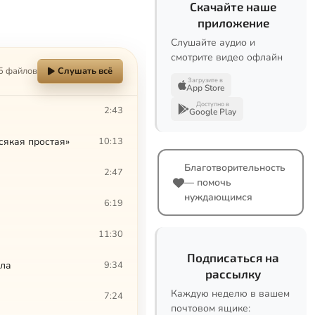
Скачайте наше
приложение
Слушайте аудио и
смотрите видео офлайн
5 файлов
Слушать всё
Загрузите в
App Store
Доступно в
2:43
Google Play
сякая простая»
10:13
Благотворительность
2:47
— помочь
нуждающимся
6:19
11:30
Подписаться на
лла
9:34
рассылку
Каждую неделю в вашем
7:24
почтовом ящике: