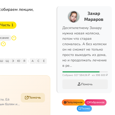
собираем лекции,
Захар
Мараров
 Часть 1
Десятилетнему Захару
нужна новая коляска,
исание
потом что старая
сломалась. А без коляски
он не сможет не только
просто выходить из дома,
но и продолжать лечение
Ш
Щ
Э
Ю
Я
|
A
C
E
в ре…
Собрано 327 584,06 ₽
из 398 600 ₽
Помочь
Помочь
те. Ей
Популярное
Избранное
ым болям и
Позже