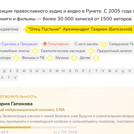
кция православного аудио и видео в Рунете. С 2005 года 
книги и фильмы — более 30 000 записей от 1500 авторов.
едиатека
"Отец Пустыни". Архимандрит Таврион (Батозский).
Сделано в Предании
Популярное
С чего начать
Священное П
лужебные тексты
Святоотеческое наследие
Предметный каталог
ратура
Фильмы и ТВ
Музыка
Детям
Д
Е
Ё
Ж
З
И
К
Л
М
Н
О
П
Р
С
Т
У
Ф
Х
Ц
Ч
S
T
V
ГОТВОРИТЕЛЬНОСТЬ
ория Гапонова
ый нейромышечный сколиоз, СМА
з Зеленограда узнала о своей болезни уже будучи в сознательном возрас
сь привыкать к инвалидной коляске и сильнейшему сколиозу, постоянн
щей беспом…
,66 ₽
из 1 745 200 ₽