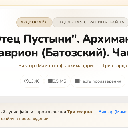
АУДИОФАЙЛ
ОТДЕЛЬНАЯ СТРАНИЦА ФАЙЛА
тец Пустыни". Архима
аврион (Батозский). Ча
Виктор (Мамонтов), архимандрит
—
Три старца
13:40
5.5 МБ
Часть произведения
ный аудиофайл из произведения
Три старца
—
Виктор (Мамо
 файлу в произведении