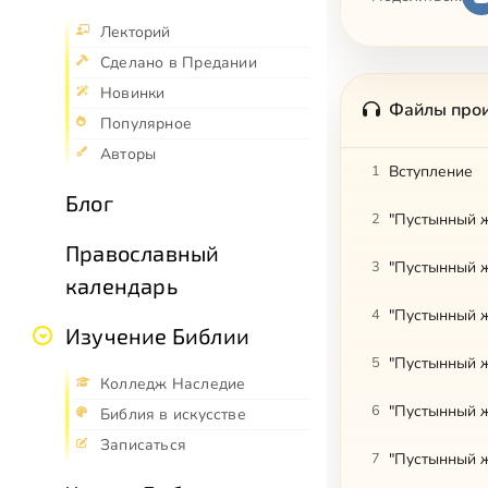
Лекторий
Сделано в Предании
Новинки
Файлы про
Популярное
Авторы
1
Вступление
Блог
2
"Пустынный ж
Православный
3
"Пустынный ж
календарь
4
"Пустынный ж
Изучение Библии
5
"Пустынный ж
Колледж Наследие
6
"Пустынный ж
Библия в искусстве
Записаться
7
"Пустынный ж