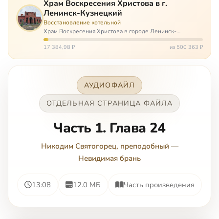
Храм Воскресения Христова в г.
Ленинск-Кузнецкий
Восстановление котельной
Храм Воскресения Христова в городе Ленинск-
Кузнецкий в Кемеровской области – совсем новый, он
открылся всего 20 назад. И сейчас храм может вообще
17 384,98 ₽
из 500 363 ₽
закрыться. Потому что это Сибирь,…
АУДИОФАЙЛ
ОТДЕЛЬНАЯ СТРАНИЦА ФАЙЛА
Часть 1. Глава 24
Никодим Святогорец, преподобный
—
Невидимая брань
13:08
12.0 МБ
Часть произведения