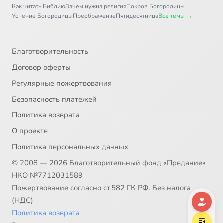
Как читать Библию
Зачем нужна религия
Покров Богородицы
Часть 1. Глава 36
4:11
37
Успение Богородицы
Преображение
Пятидесятница
Все темы →
Часть 1. Глава 37
7:08
38
Благотворительность
Часть 1. Глава 38
3:30
39
Договор оферты
Часть 1. Глава 39
4:02
40
Регулярные пожертвования
Безопасность платежей
Часть 1. Глава 40
10:00
41
Политика возврата
Часть 1. Глава 41
3:31
42
О проекте
Политика персональных данных
Часть 1. Глава 42
9:52
43
© 2008 — 2026 Благотворительный фонд «Предание»
Часть 1. Глава 43
5:10
44
НКО №7712031589
Пожертвование согласно ст.582 ГК РФ. Без налога
Часть 1. Глава 44
6:01
45
(НДС)
Политика возврата
Часть 1. Глава 45
7:57
46