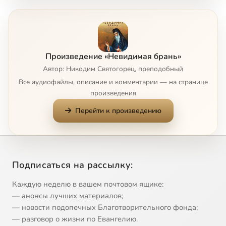
Часть 1. Глава 7
4:02
8
Часть 1. Глава 8
4:04
9
Произведение «Невидимая брань»
Часть 1. Глава 9
5:24
10
Автор: Никодим Святогорец, преподобный
Все аудиофайлы, описание и комментарии — на странице
Часть 1. Глава 10
15:22
11
произведения
Перейти к произведению
Часть 1. Глава 11
2:32
12
Часть 1. Глава 12
10:16
13
Часть 1. Глава 13
14:44
14
Подписаться на рассылку:
Часть 1. Глава 14
6:44
15
Каждую неделю в вашем почтовом ящике:
— анонсы лучших материалов;
Часть 1. Глава 15
8:12
16
— новости подопечных Благотворительного фонда;
— разговор о жизни по Евангелию.