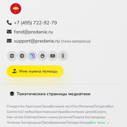
Часть 1. Глава 27
5:45
28
Часть 1. Глава 28
7:44
29
+7 (495) 722-92-79
Часть 1. Глава 29
1:38
30
fond@predanie.ru
support@predanie.ru
(техн.вопросы)
Часть 1. Глава 30
2:54
31
Часть 1. Глава 31
9:01
32
Часть 1. Глава 32
8:07
33
Мне нужна помощь
Часть 1. Глава 33
10:40
34
Тематические страницы медиатеки
Часть 1. Глава 34
17:46
35
Рождество Христово
Пасха
Великий пост
Пост
Молитва
Литургия
Бог
Часть 1. Глава 35
10:06
36
Святость
О любви
Христианский брак
Воспитание детей
Смерть
Как читать Библию
Зачем нужна религия
Покров Богородицы
Часть 1. Глава 36
4:11
37
Успение Богородицы
Преображение
Пятидесятница
Все темы →