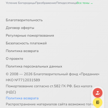
Часть 1. Глава 36
4:11
37
Успение Богородицы
Преображение
Пятидесятница
Все темы →
Часть 1. Глава 37
7:08
38
Благотворительность
Часть 1. Глава 38
3:30
39
Договор оферты
Часть 1. Глава 39
4:02
40
Регулярные пожертвования
Безопасность платежей
Часть 1. Глава 40
10:00
41
Политика возврата
Часть 1. Глава 41
3:31
42
О проекте
Политика персональных данных
Часть 1. Глава 42
9:52
43
© 2008 — 2026 Благотворительный фонд «Предание»
Часть 1. Глава 43
5:10
44
НКО №7712031589
Пожертвование согласно ст.582 ГК РФ. Без налога
Часть 1. Глава 44
6:01
45
(НДС)
Политика возврата
Часть 1. Глава 45
7:57
46
Распространение материалов сайта возможно только в