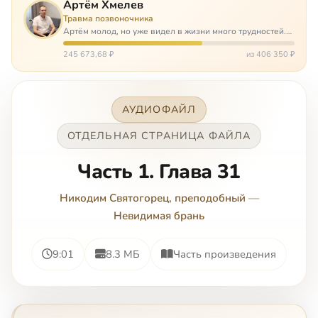
Артём Хмелев
Травма позвоночника
Артём молод, но уже видел в жизни много трудностей.
Он сирота, привык заботится о себе сам, но, когда
случилось несчастье, и он был парализован – остался на
245 673,68 ₽
из 406 350 ₽
попечении бабушки. И кр…
АУДИОФАЙЛ
ОТДЕЛЬНАЯ СТРАНИЦА ФАЙЛА
Часть 1. Глава 31
Никодим Святогорец, преподобный
—
Невидимая брань
9:01
8.3 МБ
Часть произведения