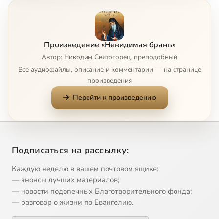
Часть 1. Глава 7
4:02
8
Часть 1. Глава 8
4:04
9
Произведение «Невидимая брань»
Часть 1. Глава 9
5:24
10
Автор: Никодим Святогорец, преподобный
Все аудиофайлы, описание и комментарии — на странице
Часть 1. Глава 10
15:22
11
произведения
Перейти к произведению
Часть 1. Глава 11
2:32
12
Часть 1. Глава 12
10:16
13
Часть 1. Глава 13
14:44
14
Подписаться на рассылку:
Часть 1. Глава 14
6:44
15
Каждую неделю в вашем почтовом ящике:
— анонсы лучших материалов;
Часть 1. Глава 15
8:12
16
— новости подопечных Благотворительного фонда;
— разговор о жизни по Евангелию.
Часть 1. Глава 16
8:38
17