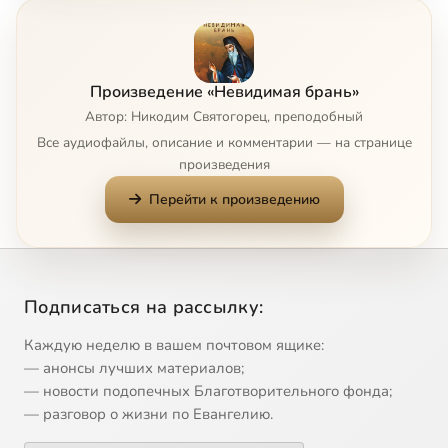
Часть 1. Глава 7
4:02
8
Часть 1. Глава 8
4:04
9
Произведение «Невидимая брань»
Часть 1. Глава 9
5:24
10
Автор: Никодим Святогорец, преподобный
Все аудиофайлы, описание и комментарии — на странице
Часть 1. Глава 10
15:22
11
произведения
Перейти к произведению
Часть 1. Глава 11
2:32
12
Часть 1. Глава 12
10:16
13
Часть 1. Глава 13
14:44
14
Подписаться на рассылку:
Часть 1. Глава 14
6:44
15
Каждую неделю в вашем почтовом ящике:
— анонсы лучших материалов;
Часть 1. Глава 15
8:12
16
— новости подопечных Благотворительного фонда;
— разговор о жизни по Евангелию.
Часть 1. Глава 16
8:38
17