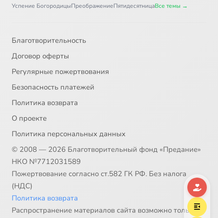
Часть 1. Глава 36
4:11
37
Успение Богородицы
Преображение
Пятидесятница
Все темы →
Часть 1. Глава 37
7:08
38
Благотворительность
Часть 1. Глава 38
3:30
39
Договор оферты
Часть 1. Глава 39
4:02
40
Регулярные пожертвования
Безопасность платежей
Часть 1. Глава 40
10:00
41
Политика возврата
Часть 1. Глава 41
3:31
42
О проекте
Политика персональных данных
Часть 1. Глава 42
9:52
43
© 2008 — 2026 Благотворительный фонд «Предание»
Часть 1. Глава 43
5:10
44
НКО №7712031589
Пожертвование согласно ст.582 ГК РФ. Без налога
Часть 1. Глава 44
6:01
45
(НДС)
Политика возврата
Часть 1. Глава 45
7:57
46
Распространение материалов сайта возможно только в