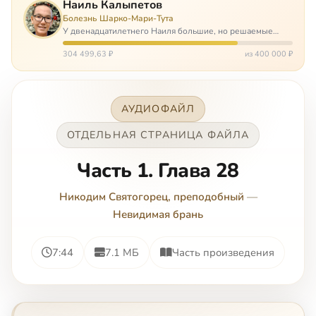
Наиль Калыпетов
Болезнь Шарко-Мари-Тута
У двенадцатилетнего Наиля большие, но решаемые
проблемы. Он болен редкой болезнью, которая ставит
перед ним множество непростых задача, угрожая в
304 499,63 ₽
из 400 000 ₽
противном случае парализацией и да…
АУДИОФАЙЛ
ОТДЕЛЬНАЯ СТРАНИЦА ФАЙЛА
Часть 1. Глава 28
Никодим Святогорец, преподобный
—
Невидимая брань
7:44
7.1 МБ
Часть произведения