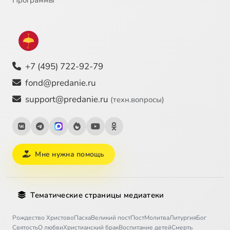
+7 (495) 722-92-79
fond@predanie.ru
support@predanie.ru
(техн.вопросы)
Мне нужна помощь
Тематические страницы медиатеки
Рождество Христово
Пасха
Великий пост
Пост
Молитва
Литургия
Бог
Святость
О любви
Христианский брак
Воспитание детей
Смерть