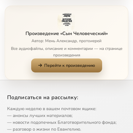
Часть восьмая
1:22:38
8
Сейчас
Часть девятая
1:22:00
9
Произведение «Сын Человеческий»
Часть десятая
30:36
10
Автор: Мень Александр, протоиерей
Все аудиофайлы, описание и комментарии — на странице
произведения
Перейти к произведению
Подписаться на рассылку:
Каждую неделю в вашем почтовом ящике:
— анонсы лучших материалов;
— новости подопечных Благотворительного фонда;
— разговор о жизни по Евангелию.