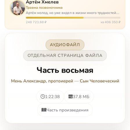
Артём Хмелев
Травма позвоночника
Артём молод, но уже видел в жизни много трудностей.
Он сирота, привык заботится о себе сам, но, когда
случилось несчастье, и он был парализован – остался на
248 723,68 ₽
из 406 350 ₽
попечении бабушки. И кр…
АУДИОФАЙЛ
ОТДЕЛЬНАЯ СТРАНИЦА ФАЙЛА
Часть восьмая
Мень Александр, протоиерей
—
Сын Человеческий
1:22:38
37.8 МБ
Часть произведения