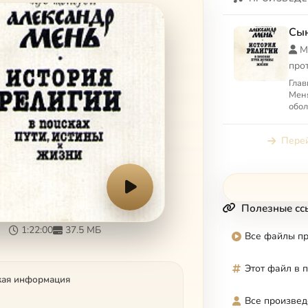
Сын
М
про
Глав
Меня
обол
Благ
Чело
Перей
из л
Полезные сс
1:22:00
37.5 МБ
Все файлы п
Этот файл в 
кая информация
Все произвед