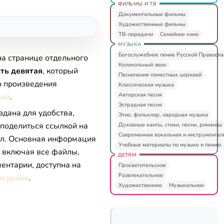
ФИЛЬМЫ И ТВ
Документальные фильмы
Художественные фильмы
ТВ-передачи
Семейное кино
МУЗЫКА
Богослужебное пение Русской Правосл
на странице отдельного
Колокольный звон
ть девятая
, который
Песнопения поместных церквей
ю произведения
Классическая музыка
Авторская песня
кий
.
Эстрадная песня
здана для удобства,
Этно, фольклор, народная музыка
 поделиться ссылкой на
Духовные канты, стихи, песни, романсы
Современная вокальная и инструментал
л. Основная информация
Учебные материалы по музыке и пению
, включая все файлы,
ДЕТЯМ
ентарии, доступна на
Просветительское
Развлекательное
ведения
.
Художественное
Музыкальное