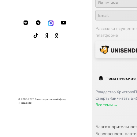
Рассылки осуществ
платформе
Тематические
Рождество Христово
П
Смерть
Как читать Б
© 2005-2026 Благотворительный фонд
«Предание»
Все темы →
Благотворительнос
Безопасность плат