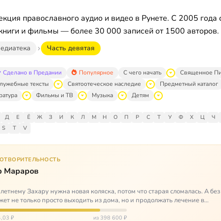
кция православного аудио и видео в Рунете. С 2005 года 
книги и фильмы — более 30 000 записей от 1500 авторов.
едиатека
Часть девятая
Сделано в Предании
Популярное
С чего начать
Священное П
лужебные тексты
Святоотеческое наследие
Предметный каталог
ратура
Фильмы и ТВ
Музыка
Детям
Д
Е
Ё
Ж
З
И
К
Л
М
Н
О
П
Р
С
Т
У
Ф
Х
Ц
Ч
S
T
V
ГОТВОРИТЕЛЬНОСТЬ
р Мараров
летнему Захару нужна новая коляска, потом что старая сломалась. А без
жет не только просто выходить из дома, но и продолжать лечение в
литационных центр…
,03 ₽
из 398 600 ₽