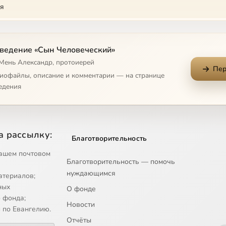
ая
я
ведение «Сын Человеческий»
 Мень Александр, протоиерей
Пер
диофайлы, описание и комментарии — на странице
едения
а рассылку:
Благотворительность
ашем почтовом
Благотворительность — помочь
нуждающимся
атериалов;
ных
О фонде
 фонда;
Новости
 по Евангелию.
Отчёты