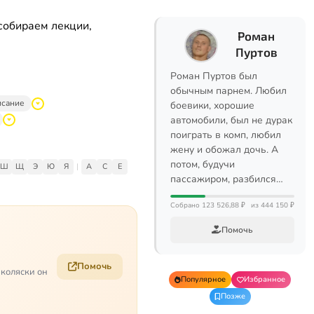
собираем лекции,
Роман
Пуртов
Роман Пуртов был
обычным парнем. Любил
исание
боевики, хорошие
автомобили, был не дурак
поиграть в комп, любил
жену и обожал дочь. А
потом, будучи
Ш
Щ
Э
Ю
Я
|
A
C
E
пассажиром, разбился…
Собрано 123 526,88 ₽
из 444 150 ₽
Помочь
Помочь
 коляски он
Популярное
Избранное
Позже