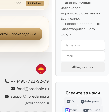
— анонсы лучших
1:22:00
Сейчас
материалов;
— разговор о жизни по
30:36
Евангелию;
— новости подопечных
Благотворительного
ейти к произведению
фонда.
Подписаться
+7 (495) 722-92-79
fond@predanie.ru
Следите за нами
support@predanie.ru
VK
Telegram
(техн.вопросы)
Макс
YouTube