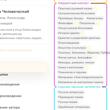
ПРЕДМЕТНЫЙ КАТАЛОГ
Практика духовной жизни
 Человеческий
Систематическое богословие
ень Александр,
Проповеди, беседы
Апологетика
тоиерей
Философия
Патрология
Литургическое богословие
ная книга отца Александра
История Церкви
, донесшая до
ваненных советских людей
Единство и разделения христиан
ую Весть. «Сын
Религиоведение
веческий» — до сих пор одна
Искусство и культура
ти к произведению
учших книг для зна...
Политика. Экономика. Общество. Публи
Жития святых, биографии
Мемуары, дневники, письма
Семья и воспитание
Психология и терапия
ылки
Материалы о благотворительности
Материалы на иностранных языках
роизведения
ХУДОЖЕСТВЕННАЯ ЛИТЕРАТУРА
Русская литература
произведении
Переводная поэзия
Русская поэзия
Зарубежная литература
ения автора