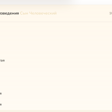
изведения
Сын Человеческий
1
тая
я
я