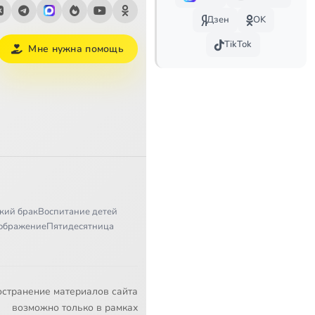
Дзен
OK
TikTok
Мне нужна помощь
кий брак
Воспитание детей
ображение
Пятидесятница
остранение материалов сайта
возможно только в рамках