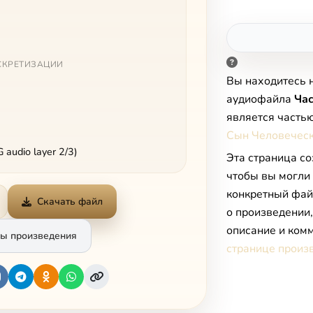
СКРЕТИЗАЦИИ
Вы находитесь 
аудиофайла
Час
является часть
Сын Человечес
audio layer 2/3)
Эта страница со
чтобы вы могли
конкретный фай
Скачать файл
о произведении
описание и комм
ы произведения
странице произ