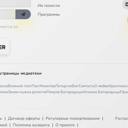
Им помогли
Программы
ляются на
 страницы медиатеки
асха
Великий пост
Пост
Молитва
Литургия
Бог
Святость
О любви
Христианс
иблию
Зачем нужна религия
Покров Богородицы
Успение Богородицы
Пре
ть
|
Договор оферты
|
Регулярные пожертвования
|
Распр
ежей
|
Политика возврата
|
О проекте
|