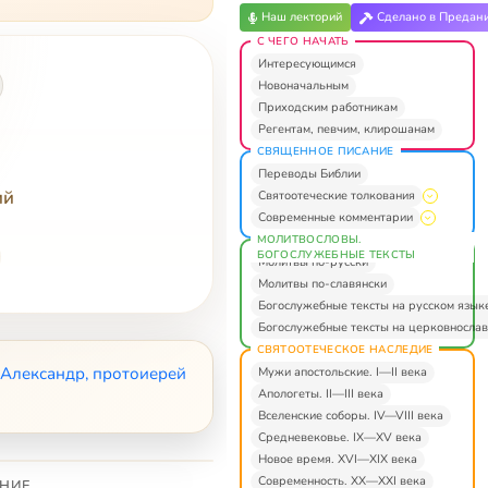
Наш лекторий
Сделано в Предан
С ЧЕГО НАЧАТЬ
Интересующимся
Новоначальным
Приходским работникам
Регентам, певчим, клирошанам
СВЯЩЕННОЕ ПИСАНИЕ
Переводы Библии
ий
Святоотеческие толкования
Современные комментарии
МОЛИТВОСЛОВЫ.
БОГОСЛУЖЕБНЫЕ ТЕКСТЫ
Молитвы по-русски
Молитвы по-славянски
Богослужебные тексты на русском язык
Богослужебные тексты на церковнослав
СВЯТООТЕЧЕСКОЕ НАСЛЕДИЕ
Александр, протоиерей
Мужи апостольские. I—II века
Апологеты. II—III века
Вселенские соборы. IV—VIII века
Средневековье. IX—XV века
Новое время. XVI—XIX века
Современность. XX—XXI века
НИЕ