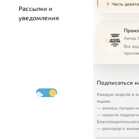
9
Часть девят
Рассылки и
уведомления
10
Часть десята
Произ
Автор:
Все ау
произв
Подписаться н
Каждую неделю в в
ящике:
— анонсы лучших м
— новости подопеч
Благотворительного
— разговор о жизни