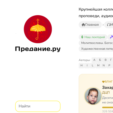
Крупнейшая колле
проповеди, аудио
Главная
М
Наш лекторий
Молитвословы. Богос
Предание.ру
Художественная лите
Авторы:
А
Б
В
Г
H
I
L
M
N
P
БЛА
Заха
ДЦП
Десяти
не смо
реаби
326 504