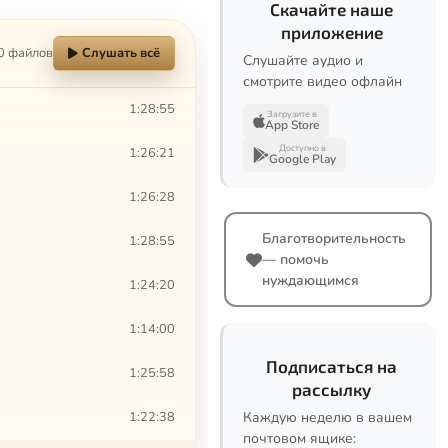
Скачайте наше
приложение
0 файлов
Слушать всё
Слушайте аудио и
смотрите видео офлайн
1:28:55
Загрузите в
App Store
Доступно в
1:26:21
Google Play
1:26:28
Благотворительность
1:28:55
— помочь
нуждающимся
1:24:20
1:14:00
Подписаться на
1:25:58
рассылку
1:22:38
Каждую неделю в вашем
почтовом ящике: