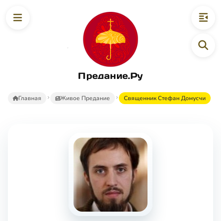
Предание.Ру
Главная
Живое Предание
Священник Стефан Домусчи