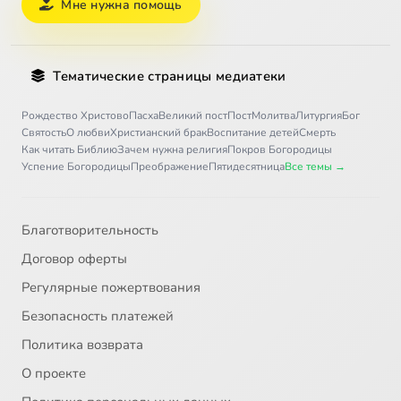
Мне нужна помощь
Тематические страницы медиатеки
Рождество Христово
Пасха
Великий пост
Пост
Молитва
Литургия
Бог
Святость
О любви
Христианский брак
Воспитание детей
Смерть
Как читать Библию
Зачем нужна религия
Покров Богородицы
Успение Богородицы
Преображение
Пятидесятница
Все темы →
Благотворительность
Договор оферты
Регулярные пожертвования
Безопасность платежей
Политика возврата
О проекте