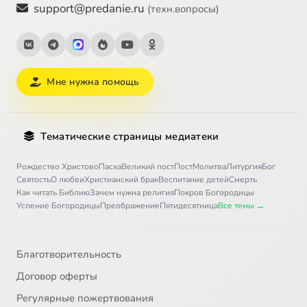
support@predanie.ru
(техн.вопросы)
Мне нужна помощь
Тематические страницы медиатеки
Рождество Христово
Пасха
Великий пост
Пост
Молитва
Литургия
Бог
Святость
О любви
Христианский брак
Воспитание детей
Смерть
Как читать Библию
Зачем нужна религия
Покров Богородицы
Успение Богородицы
Преображение
Пятидесятница
Все темы →
Благотворительность
Договор оферты
Регулярные пожертвования