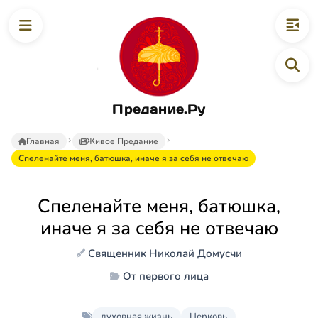
Предание.Ру
Главная
Живое Предание
Спеленайте меня, батюшка, иначе я за себя не отвечаю
Спеленайте меня, батюшка,
иначе я за себя не отвечаю
Священник Николай Домусчи
От первого лица
духовная жизнь
Церковь