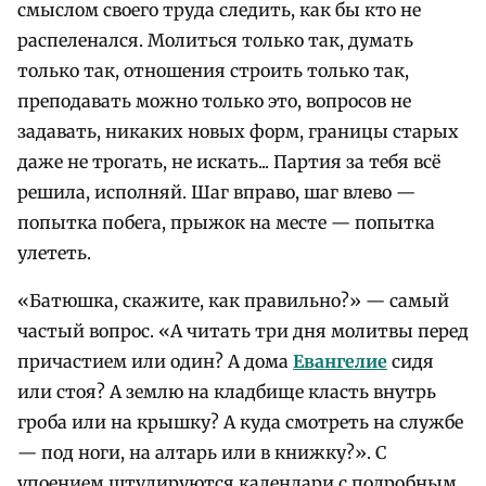
смыслом своего труда следить, как бы кто не
распеленался. Молиться только так, думать
только так, отношения строить только так,
преподавать можно только это, вопросов не
задавать, никаких новых форм, границы старых
даже не трогать, не искать... Партия за тебя всё
решила, исполняй. Шаг вправо, шаг влево —
попытка побега, прыжок на месте — попытка
улететь.
«Батюшка, скажите, как правильно?» — самый
частый вопрос. «А читать три дня молитвы перед
причастием или один? А дома
Евангелие
сидя
или стоя? А землю на кладбище класть внутрь
гроба или на крышку? А куда смотреть на службе
— под ноги, на алтарь или в книжку?». С
упоением штудируются календари с подробным