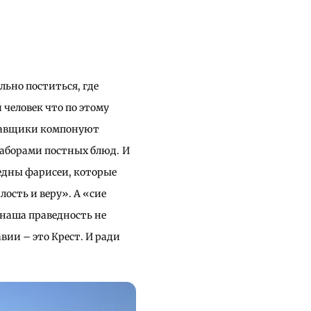
льно поститься, где
 человек что по этому
Уставщики компонуют
наборами постных блюд.
И
аведны фарисеи, которые
ость и веру». А «сие
и наша праведность не
вии – это Крест. И ради