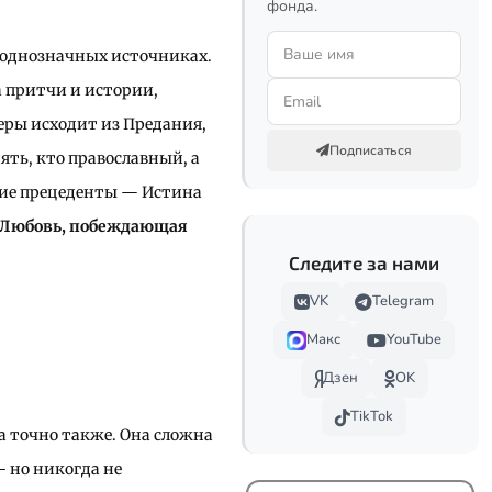
фонда.
неоднозначных источниках.
 а притчи и истории,
еры исходит из Предания,
Подписаться
нять, кто православный, а
кие прецеденты — Истина
и Любовь, побеждающая
Следите за нами
VK
Telegram
Макс
YouTube
Дзен
OK
TikTok
на точно также. Она сложна
– но никогда не