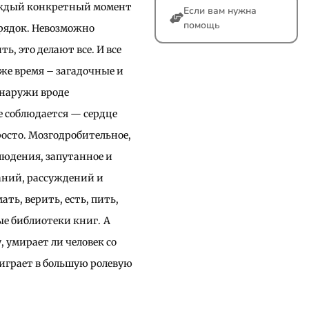
аждый конкретный момент
Если вам нужна
помощь
орядок. Невозможно
ь, это делают все. И все
же время – загадочные и
снаружи вроде
не соблюдается — сердце
осто. Мозгодробительное,
людения, запутанное и
аний, рассуждений и
ть, верить, есть, пить,
ые библиотеки книг.
А
, умирает ли человек со
 играет в большую ролевую