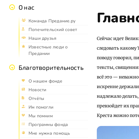
О нас
Главн
Команда Предание.ру
Попечительский совет
Наши друзья
Сейчас идет Велик
Известные люди о
следовать какому 
Предании
поводу говорил, п
Благотворительность
тексты, священни
всё это — неважно
О нашем фонде
искренне держалис
Новости
надлежало делать,
Отчёты
превзойдет их пра
Им помогли
Креста можно поте
Мы помним
Программы фонда
Мне нужна помощь