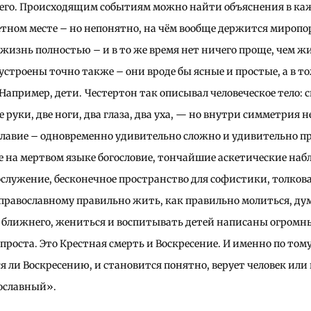
его. Происходящим событиям можно найти объяснения в к
етном месте – но непонятно, на чём вообще держится мироп
жизнь полностью – и в то же время нет ничего проще, чем жит
строены точно также – они вроде бы ясные и простые, а в то
Например, дети.
Честертон так описывал человеческое тело: 
 руки, две ноги, два глаза, два уха, — но внутри симметрия 
славие – одновременно удивительно сложно и удивительно пр
 на мертвом языке богословие, тончайшие аскетические наб
служение, бесконечное пространство для софистики, толков
к православному правильно жить, как правильно молиться, дума
ь ближнего, жениться и воспитывать детей написаны огромн
проста. Это Крестная смерть и Воскресение. И именно по тому
я ли Воскресению, и становится понятно, верует человек или
вославный».