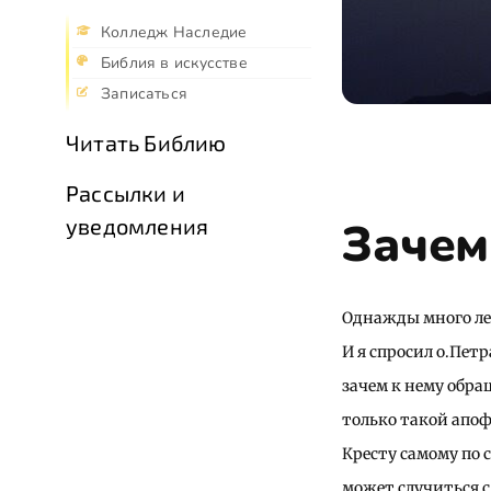
Колледж Наследие
Библия в искусстве
Записаться
Читать Библию
Рассылки и
Зачем
уведомления
Однажды много ле
И я спросил о.Пет
зачем к нему обра
только такой апоф
Кресту самому по с
может случиться с