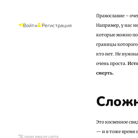
Православие – оче
Войти
Регистрация
Например, у нас не
которые можно пон
границы которого 
кто нет. Не нужн
очень проста.
Исти
смерть.
Сложн
Это косвенное сви
— и в тоже время 
Старая версия сайта