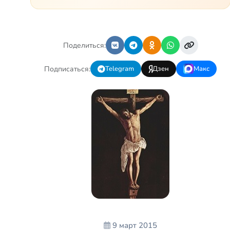
проблем и бед, что хватило
бы на много семей. Трое из
четверых – тяжело больны.…
Поделиться:
Подписаться:
Telegram
Дзен
Макс
9 март 2015