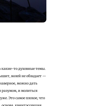
а какие-то духовные темы.
лышит, волей не обладает —
 наверное, можно дать
и разумом, и молиться
уже. Это самое плохое, что
, основа, квинтэссенция