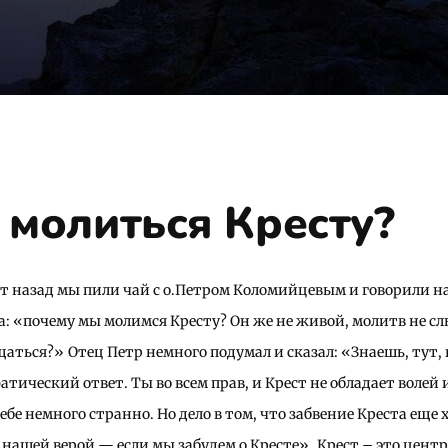
 молиться Кресту?
т назад мы пили чай с о.Петром Коломийцевым и говорили н
ра: «почему мы молимся Кресту? Он же не живой, молитв не с
щаться?»
Отец Петр немного подумал и сказал: «Знаешь, тут,
атический ответ. Ты во всем прав, и Крест не обладает волей 
ебе немного странно. Но дело в том, что забвение Креста еще х
 нашей верой — если мы забудем о Кресте».
Крест – это центр