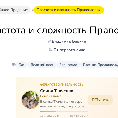
ивое Предание
Простота и сложность Православия
стота и сложность Прав
Владимир Берхин
От первого лица
Бог
Великий пост
Евангелие
Рассыка Предание.р
БЛАГОТВОРИТЕЛЬНОСТЬ
Семья Ткаченко
Ремонт дома
Помочь
В семье Ткаченко четверо
человек – мать, отец и двое
сыновей. И это семья –
крепость. У них столько
137 182,92 ₽
из 419 389 ₽