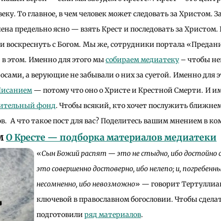
еку. То главное, в чем человек может следовать за Христом. З
ена предельно ясно — взять Крест и последовать за Христом
и воскреснуть с Богом.
Мы же, сотрудники портала «Предание
в этом.
Именно для этого мы
собираем медиатеку
– чтобы не
сами, а верующие не забывали о них за суетой.
Именно для 
Писанием
— потому что оно о Христе и Крестной Смерти.
И им
рительный фонд
. Чтобы всякий, кто хочет послужить ближнему
ов.
А что такое пост для вас? Поделитесь вашим мнением в к
м
О Кресте — подборка материалов медиатеки
«
Сын Божий распят — это не стыдно, ибо достойно 
это совершенно достоверно, ибо нелепо; и, погребенн
несомненно, ибо невозможно
» — говорит Тертуллиан
ключевой в православном богословии. Чтобы сделат
подготовили
ряд материалов
.