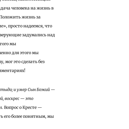
адача человека на жизнь в
. Положить жизнь за
», просто надеемся, что
верующие задумались над
этого мы
енно для этого мы
, мог это сделать без
омментариях!
стыда; и умер Сын Божий —
ый, воскрес — это
. Вопрос о Кресте —
ь его более понятным, мы