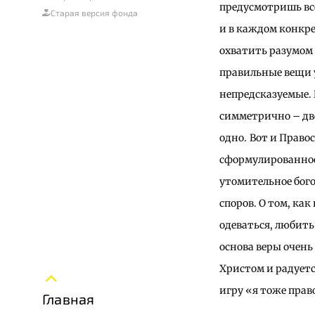
предусмотришь вс
Старая версия фонда
и в каждом конкр
охватить разумом 
правильные вещи у
непредсказуемые. 
симметрично – две
одно.
Вот и Право
сформулированное
утомительное бого
споров. О том, ка
одеваться, любит
основа веры очень 
Христом и радуетс
игру «я тоже пра
Главная