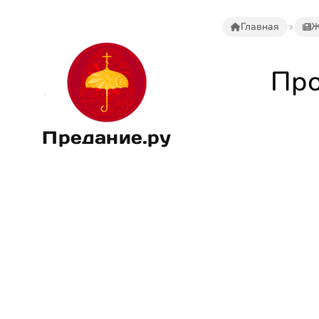
Главная
Ж
Про
Предание.ру