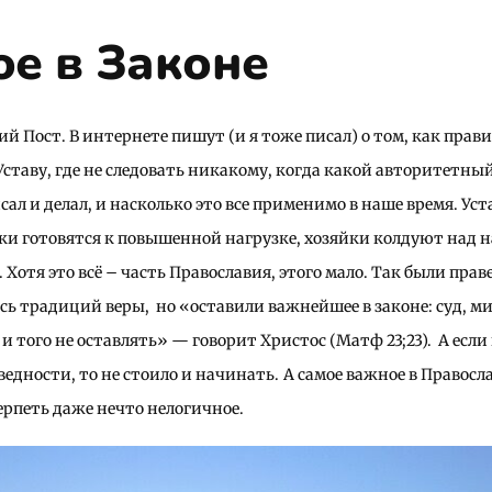
ое в Законе
ий Пост. В интернете пишут (и я тоже писал) о том, как прави
Уставу, где не следовать никакому, когда какой авторитетный
исал и делал, и насколько это все применимо в наше время. 
ки готовятся к повышенной нагрузке, хозяйки колдуют над 
. Хотя это всё – часть Православия, этого мало. Так были пр
ь традиций веры, но «оставили важнейшее в законе: суд, мил
 и того не оставлять» — говорит Христос (Матф 23;23). А есл
ведности, то не стоило и начинать.
А самое важное в Правосла
рпеть даже нечто нелогичное.