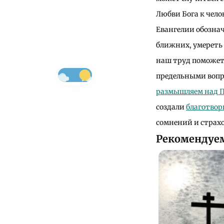
Любви Бога к челов
Евангелии обознач
ближних, умереть 
наш труд поможет 
предельными вопро
размышляем над 
создали
благотво
сомнений и страх
Рекомендуе