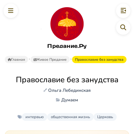
Предание.Ру
Главная
Живое Предание
Православие без занудства
Православие без занудства
Ольга Лебединская
Думаем
интервью
общественная жизнь
Церковь