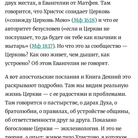
двух местах, в Евангелии от Матфея. Там
говорится, что Христос созидает Церковь
(«созижду Церковь Мою» (
Мф 16:18
) и что ее
авторитет безусловен («если и Церкви не
послушает, то да будет он тебе как язычник и
мытарь» (
Мф 18:17
). Но что это за сообщество —
Церковь? Как оно живет, чем дышит, как
устроено? Об этом Евангелия не говорят.
А вот апостольские послания и Книга Деяний это
раскрывают подробно. Там мы видим реальную
жизнь Церкви — с ее радостями и проблемами.
Там говорится о пастырстве, о дарах Духа, о
братолюбии, о правилах, об устройстве общины,
об ответственности друг за друга. Показано
богословие Церкви — экклезиология. И это не
теория, а опыт: живое тело Христово, в котором