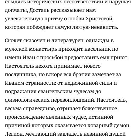
стыдясь исторических несоответствий и нарушая
догматы, Досталь рассказывает нам
увлекательную притчу о любви Христовой,
которая побеждает самую лютую ненависть.
Сюжет сказочен и литературен: однажды в
мужской монастырь приходит насельник по
имени Иван с просьбой предоставить ему приют.
Настоятель нехотя принимает нового
послушника, но вскоре вся братия замечает за
Иваном странности: от недюжинной силы и
подражания евангельским чудесам до
физиологических перевоплощений. Настоятель,
весьма справедливо, отрицает божественное
происхождение явленных чудес, истинной
причиной которых оказывается коварный демон
Легион, мечтающий завладеть невинной душой