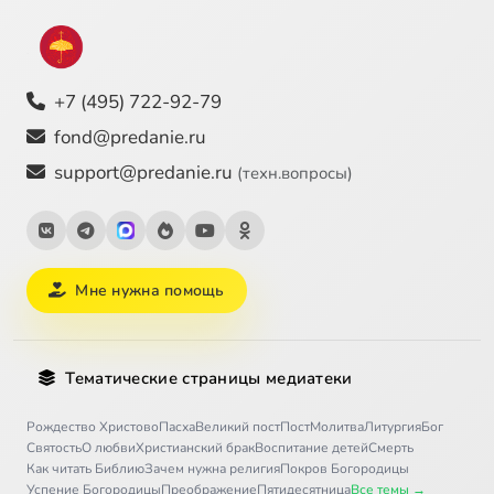
+7 (495) 722-92-79
fond@predanie.ru
support@predanie.ru
(техн.вопросы)
Мне нужна помощь
Тематические страницы медиатеки
Рождество Христово
Пасха
Великий пост
Пост
Молитва
Литургия
Бог
Святость
О любви
Христианский брак
Воспитание детей
Смерть
Как читать Библию
Зачем нужна религия
Покров Богородицы
Успение Богородицы
Преображение
Пятидесятница
Все темы →