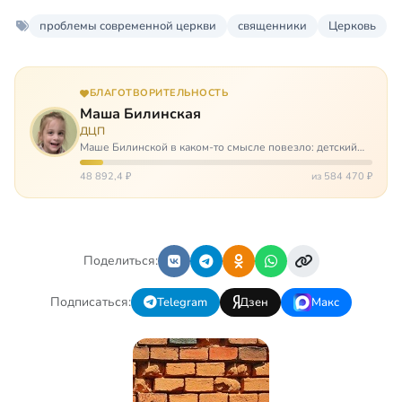
проблемы современной церкви
священники
Церковь
БЛАГОТВОРИТЕЛЬНОСТЬ
Маша Билинская
ДЦП
Маше Билинской в каком-то смысле повезло: детский
церебральный паралич зацепил её не очень сильно. Но
всё-таки есть диагноз и есть немалые проблемы – Маша
48 892,4 ₽
из 584 470 ₽
неправильно ходит, и от т…
Поделиться:
Подписаться:
Telegram
Дзен
Макс