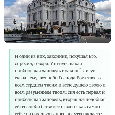
И один из них, законник, искушая Его,
спросил, говоря: Учитель! какая
наибольшая заповедь в законе? Иисус
сказал ему: возлюби Господа Бога твоего
всем сердцем твоим и всею душею твоею и
всем разумением твоим: сия есть первая и
наибольшая заповедь; вторая же подобная
ей: возлюби ближнего твоего, как самого
себя; на сих двух заповедях утверждается