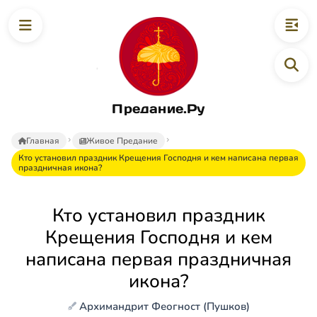
Предание.Ру
Главная
Живое Предание
Кто установил праздник Крещения Господня и кем написана первая
праздничная икона?
Кто установил праздник
Крещения Господня и кем
написана первая праздничная
икона?
Архимандрит Феогност (Пушков)