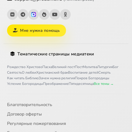
Мне нужна помощь
Тематические страницы медиатеки
Рождество Христово
Пасха
Великий пост
Пост
Молитва
Литургия
Бог
Святость
О любви
Христианский брак
Воспитание детей
Смерть
Как читать Библию
Зачем нужна религия
Покров Богородицы
Успение Богородицы
Преображение
Пятидесятница
Все темы →
Благотворительность
Договор оферты
Регулярные пожертвования