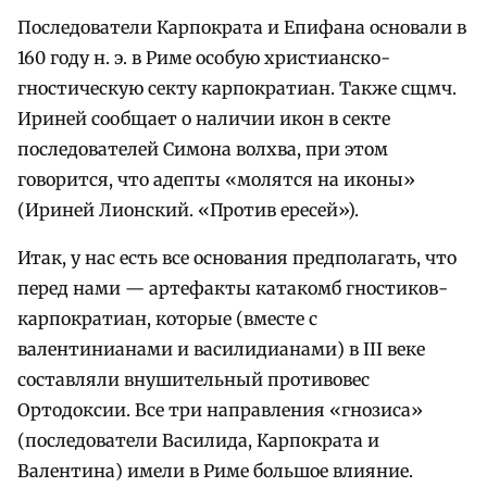
Последователи Карпократа и Епифана основали в
160 году н. э. в Риме особую христианско-
гностическую секту карпократиан. Также сщмч.
Ириней сообщает о наличии икон в секте
последователей Симона волхва, при этом
говорится, что адепты «молятся на иконы»
(Ириней Лионский. «Против ересей»).
Итак, у нас есть все основания предполагать, что
перед нами — артефакты катакомб гностиков-
карпократиан, которые (вместе с
валентинианами и василидианами) в III веке
составляли внушительный противовес
Ортодоксии. Все три направления «гнозиса»
(последователи Василида, Карпократа и
Валентина) имели в Риме большое влияние.