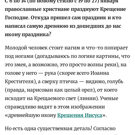
С 6 по 14 (по новому стилю с 19 по 27) января
православные христиане празднуют Крещение
Господне. Откуда пришел сам праздник и кто
написал самую древнюю из дошедших до нас
икону праздника?
Молодой человек стоит нагим и что-то попирает
под ногами (догадываюсь по логике картины, что
это змея, а возможно, это просто волны реки), на
голове у него — рука (скорее всего Иоанна
Крестителя), а сверху птичка — видимо, голубь
(правда, нарисован как целый орел), от коего
исходит на Крещаемого свет (линии). Ученые
справедливо видят в этом изображении
«древнейшую икону
Крещения Иисуса
».
Но есть одна существенная деталь! Согласно