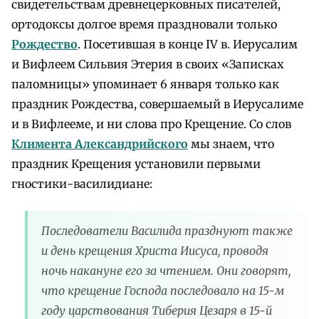
свидетельствам древнецерковных писателей,
ортодоксы долгое время праздновали только
Рождество
. Посетившая в конце IV в. Иерусалим
и Вифлеем Сильвия Этерия в своих «Записках
паломницы» упоминает 6 января только как
праздник Рождества, совершаемый в Иерусалиме
и в Вифлееме, и ни слова про Крещение. Со слов
Климента Александрийского
мы знаем, что
праздник Крещения установили первыми
гностики-василидиане:
Последователи Василида празднуют также
и день крещения Христа Иисуса, проводя
ночь накануне его за чтением. Они говорят,
что крещение Господа последовало на 15-м
году царствования Тиберия Цезаря в 15-й