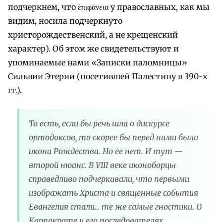
подчеркнем, что ἐπιφάνεια у православных, как мы
видим, носила подчеркнуто
христорождественский, а не крещенский
характер). Об этом же свидетельствуют и
упоминаемые нами «Записки паломницы»
Сильвии Этерии (посетившей Палестину в 390-х
гг.).
То есть, если бы речь шла о дискурсе
ортодоксов, то скорее бы перед нами была
икона Рождества. Но ее нет. И тут —
второй нюанс. В VIII веке иконоборцы
справедливо подчеркивали, что первыми
изображать Христа и священные события
Евангелия стали… те же самые гностики. О
Карпократе и его последователях