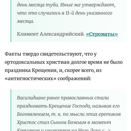
день месяца туби. Иные же утверждают,
что это случилось в 11-й день указанного
месяца.
Климент Александрийский.
«Строматы»
Факты твердо свидетельствуют, что у
ортодоксальных христиан долгое время не было
праздника Крещения, и, скорее всего, из
«антигностических» соображений:
Василидиане ранее православных стали
праздновать Крещение Господа, называя его
Богоявлением, т. к. по мысли этих еретиков
Христос стал Сыном Божьим в момент
Крещения и сошествия на Него Духа <…>