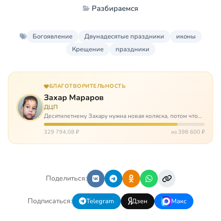
Разбираемся
Богоявление
Двунадесятые праздники
иконы
Крещение
праздники
БЛАГОТВОРИТЕЛЬНОСТЬ
Захар Мараров
ДЦП
Десятилетнему Захару нужна новая коляска, потом что
старая сломалась. А без коляски он не сможет не только
просто выходить из дома, но и продолжать лечение в
329 794,08 ₽
из 398 600 ₽
реабилитационных центр…
Поделиться:
Подписаться:
Telegram
Дзен
Макс