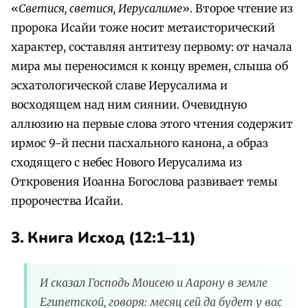
«
Светися, светися, Иерусалиме
». Второе чтение из
пророка Исайи тоже носит метаисторический
характер, составляя антитезу первому: от начала
мира мы переносимся к концу времен, слыша об
эсхатологической славе Иерусалима и
восходящем над ним сиянии. Очевидную
аллюзию на первые слова этого чтения содержит
ирмос 9-й песни пасхального канона, а образ
сходящего с небес Нового Иерусалима из
Откровения Иоанна Богослова развивает темы
пророчества Исайи.
3. Книга Исход (12:1–11)
И сказал Господь Моисею и Аарону в земле
Египетской, говоря: месяц сей да будет у вас