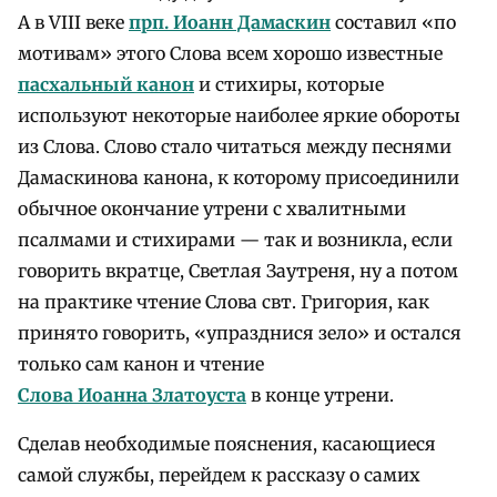
А в VIII веке
прп. Иоанн Дамаскин
составил «по
мотивам» этого Слова всем хорошо известные
пасхальный канон
и стихиры, которые
используют некоторые наиболее яркие обороты
из Слова. Слово стало читаться между песнями
Дамаскинова канона, к которому присоединили
обычное окончание утрени с хвалитными
псалмами и стихирами — так и возникла, если
говорить вкратце, Светлая Заутреня, ну а потом
на практике чтение Слова свт. Григория, как
принято говорить, «упразднися зело» и остался
только сам канон и чтение
Слова Иоанна Златоуста
в конце утрени.
Сделав необходимые пояснения, касающиеся
самой службы, перейдем к рассказу о самих