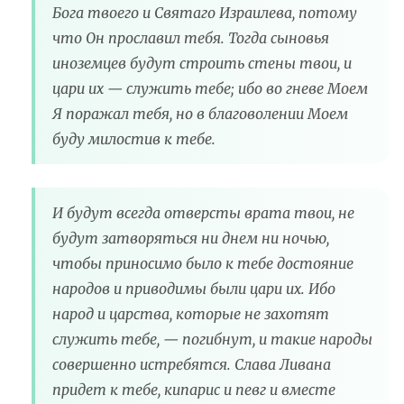
Бога твоего и Святаго Израилева, потому
что Он прославил тебя. Тогда сыновья
иноземцев будут строить стены твои, и
цари их — служить тебе; ибо во гневе Моем
Я поражал тебя, но в благоволении Моем
буду милостив к тебе.
И будут всегда отверсты врата твои, не
будут затворяться ни днем ни ночью,
чтобы приносимо было к тебе достояние
народов и приводимы были цари их. Ибо
народ и царства, которые не захотят
служить тебе, — погибнут, и такие народы
совершенно истребятся. Слава Ливана
придет к тебе, кипарис и певг и вместе