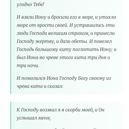
угодно Тебе!
И взяли Иону и бросили его в море, и утихло
море от ярости своей. И устрашились эти
люди Господа великим страхом, и принесли
Господу жертву, и дали обеты. И повелел
Господь большому киту поглотить Иону; и
был Иона во чреве этого кита три дня и
три ночи.
И помолился Иона Господу Богу своему из
чрева кита и сказал:
К Господу воззвал я в скорби моей, и Он
услышал меня;