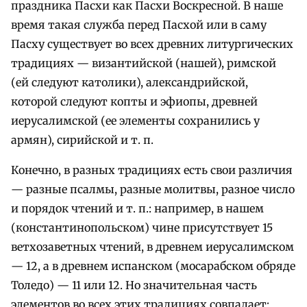
праздника Пасхи как Пасхи Воскресной. В наше
время такая служба перед Пасхой или в саму
Пасху существует во всех древних литургических
традициях — византийской (нашей), римской
(ей следуют католики), александрийской,
которой следуют копты и эфиопы, древней
иерусалимской (ее элементы сохранились у
армян), сирийской и т. п.
Конечно, в разных традициях есть свои различия
— разные псалмы, разные молитвы, разное число
и порядок чтений и т. п.: например, в нашем
(константинопольском) чине присутствует 15
ветхозаветных чтений, в древнем иерусалимском
— 12, а в древнем испанском (мосарабском обряде
Толедо) — 11 или 12. Но значительная часть
элементов во всех этих традициях совпадает: