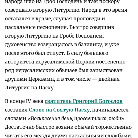
народа шло на Гроб Господень и там поскору
совершало вторую Литургию. Народ в это время
оставался в храме, слушая проповеди и
пасхальные песнопения. Быстро совершив
вторую Литургию на Гробе Господнем,
духовенство возвращалось в базилику, и уже
после этого был отпуст. В силу большого
авторитета иерусалимской Церкви постепенно
ряд иерусалимских обычаев был заимствован
другими Церквами, и в том числе — двойная
Литургия на Пасху.
В конце IV века
святитель Григорий Богослов
составил
Слово на Святую Пасху
, начинавшееся
словами «
Воскресения день, просветимся, люди
».
Достаточно быстро возник обычай торжественно
читать его между двумя пасхальными службами.