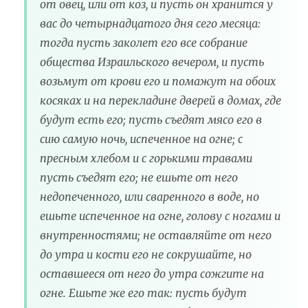
от овец, или от коз, и пусть он хранится у
вас до четырнадцатого дня сего месяца:
тогда пусть заколет его все собрание
общества Израильского вечером, и пусть
возьмут от крови его и помажут на обоих
косяках и на перекладине дверей в домах, где
будут есть его; пусть съедят мясо его в
сию самую ночь, испеченное на огне; с
пресным хлебом и с горькими травами
пусть съедят его; не ешьте от него
недопеченного, или сваренного в воде, но
ешьте испеченное на огне, голову с ногами и
внутренностями; не оставляйте от него
до утра и кости его не сокрушайте, но
оставшееся от него до утра сожгите на
огне. Ешьте же его так: пусть будут