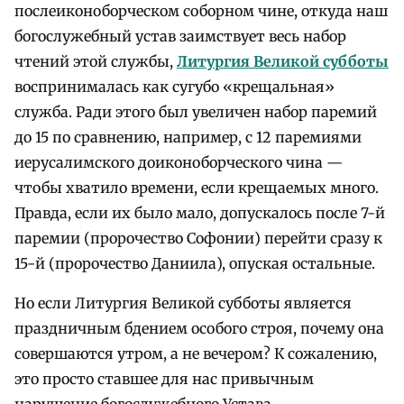
послеиконоборческом соборном чине, откуда наш
богослужебный устав заимствует весь набор
чтений этой службы,
Литургия Великой субботы
воспринималась как сугубо «крещальная»
служба. Ради этого был увеличен набор паремий
до 15 по сравнению, например, с 12 паремиями
иерусалимского доиконоборческого чина —
чтобы хватило времени, если крещаемых много.
Правда, если их было мало, допускалось после 7-й
паремии (пророчество Софонии) перейти сразу к
15-й (пророчество Даниила), опуская остальные.
Но если Литургия Великой субботы является
праздничным бдением особого строя, почему она
совершаются утром, а не вечером? К сожалению,
это просто ставшее для нас привычным
нарушение богослужебного Устава.