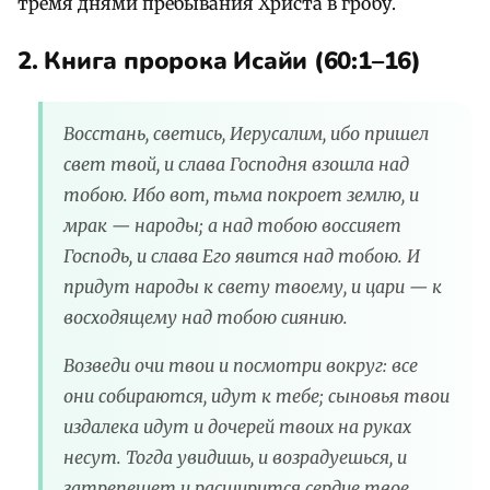
тремя днями пребывания Христа в гробу.
2. Книга пророка Исайи (60:1–16)
Восстань, светись, Иерусалим, ибо пришел
свет твой, и слава Господня взошла над
тобою. Ибо вот, тьма покроет землю, и
мрак — народы; а над тобою воссияет
Господь, и слава Его явится над тобою. И
придут народы к свету твоему, и цари — к
восходящему над тобою сиянию.
Возведи очи твои и посмотри вокруг: все
они собираются, идут к тебе; сыновья твои
издалека идут и дочерей твоих на руках
несут. Тогда увидишь, и возрадуешься, и
затрепещет и расширится сердце твое,