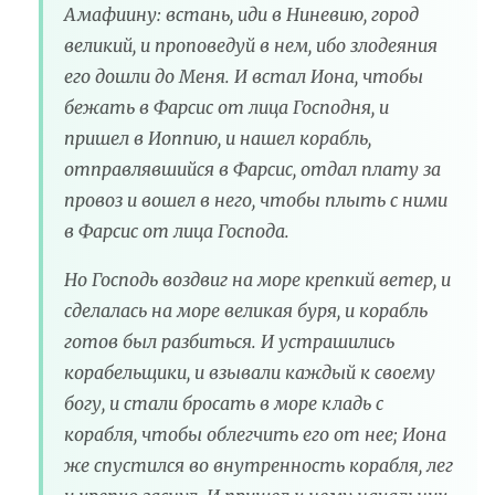
Амафиину: встань, иди в Ниневию, город
великий, и проповедуй в нем, ибо злодеяния
его дошли до Меня. И встал Иона, чтобы
бежать в Фарсис от лица Господня, и
пришел в Иоппию, и нашел корабль,
отправлявшийся в Фарсис, отдал плату за
провоз и вошел в него, чтобы плыть с ними
в Фарсис от лица Господа.
Но Господь воздвиг на море крепкий ветер, и
сделалась на море великая буря, и корабль
готов был разбиться. И устрашились
корабельщики, и взывали каждый к своему
богу, и стали бросать в море кладь с
корабля, чтобы облегчить его от нее; Иона
же спустился во внутренность корабля, лег