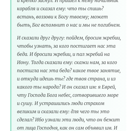
и крепко заснул. И пришел к нему начальник
корабля и сказал ему: что ты спишь?
встань, воззови к Богу твоему; может
быть, Бог вспомнит о нас и мы не погибнем.
И сказали друг другу: пойдем, бросим жребии,
чтобы узнать, за кого постигает нас эта
беда. И бросили жребии, и пал жребий на
Иону. Тогда сказали ему: скажи нам, за кого
постигла нас эта беда? какое твое занятие,
и откуда идешь ты? где твоя страна, и из
какого ты народа? И он сказал им: я Еврей,
чту Господа Бога небес, сотворившего море
и сушу. И устрашились люди страхом
великим и сказали ему: для чего ты это
сделал? Ибо узнали эти люди, что он бежит
от лица Господня, как он сам объявил им. И