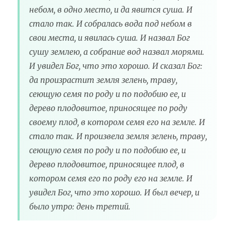
небом, в одно место, и да явится суша. И
стало так. И собралась вода под небом в
свои места, и явилась суша. И назвал Бог
сушу землею, а собрание вод назвал морями.
И увидел Бог, что это хорошо. И сказал Бог:
да произрастит земля зелень, траву,
сеющую семя по роду и по подобию ее, и
дерево плодовитое, приносящее по роду
своему плод, в котором семя его на земле. И
стало так. И произвела земля зелень, траву,
сеющую семя по роду и по подобию ее, и
дерево плодовитое, приносящее плод, в
котором семя его по роду его на земле. И
увидел Бог, что это хорошо. И был вечер, и
было утро: день третий.