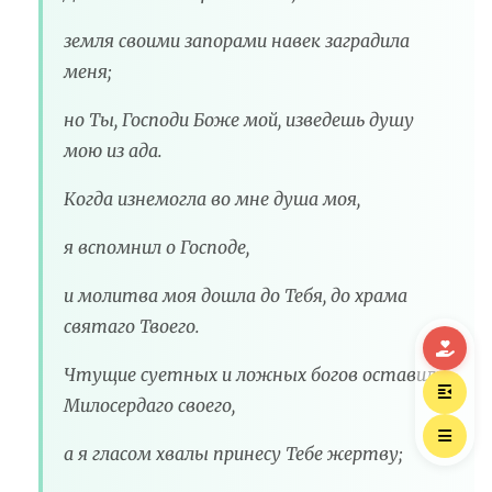
земля своими запорами навек заградила
меня;
но Ты, Господи Боже мой, изведешь душу
мою из ада.
Когда изнемогла во мне душа моя,
я вспомнил о Господе,
и молитва моя дошла до Тебя, до храма
святаго Твоего.
Чтущие суетных и ложных богов оставили
Милосердаго своего,
а я гласом хвалы принесу Тебе жертву;