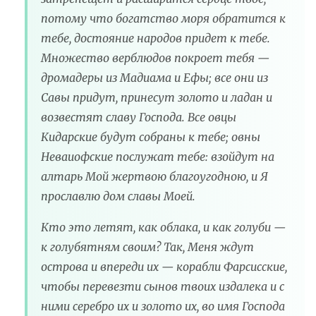
потому что богатство моря обратится к
тебе, достояние народов придет к тебе.
Множество верблюдов покроет тебя —
дромадеры из Мадиама и Ефы; все они из
Савы придут, принесут золото и ладан и
возвестят славу Господа. Все овцы
Кидарские будут собраны к тебе; овны
Неваиофские послужат тебе: взойдут на
алтарь Мой жертвою благоугодною, и Я
прославлю дом славы Моей.
Кто это летят, как облака, и как голуби —
к голубятням своим? Так, Меня ждут
острова и впереди их — корабли Фарсисские,
чтобы перевезти сынов твоих издалека и с
ними серебро их и золото их, во имя Господа