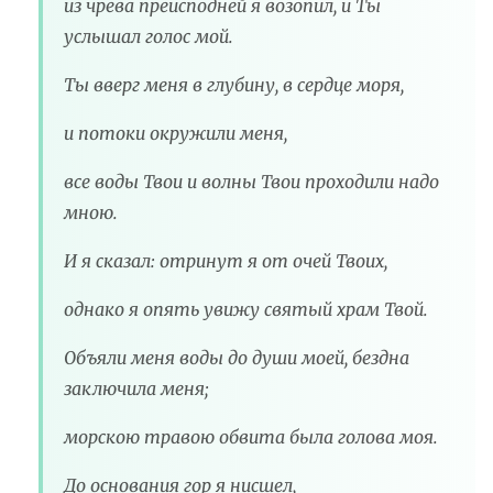
из чрева преисподней я возопил, и Ты
услышал голос мой.
Ты вверг меня в глубину, в сердце моря,
и потоки окружили меня,
все воды Твои и волны Твои проходили надо
мною.
И я сказал: отринут я от очей Твоих,
однако я опять увижу святый храм Твой.
Объяли меня воды до души моей, бездна
заключила меня;
морскою травою обвита была голова моя.
До основания гор я нисшел,