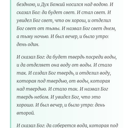
бездною, и Дух Божий носился над водою. И
сказал Бог: да будет свет. И стал свет. И
увидел Бог свет, что он хорош, и отделил
Бог свет от тьмы. И назвал Бог свет днем,
а тьму ночью. И был вечер, и было утро:
день один.
И сказал Бог: да будет твердь посреди воды,
и да отделяет она воду от воды. И стало
так. И создал Бог твердь, и отделил воду,
которая под твердью, от воды, которая
над твердью. И стало так. И назвал Бог
твердь небом. И увидел Бог, что это
хорошо. И был вечер, и было утро: день
второй.
И сказал Бог: да соберется вода, которая под