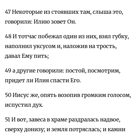
47 Некоторые из стоявших там, слыша это,
говорили: Илию зовет Он.
48 И тотчас побежал один из них, взял губку,
наполнил уксусом и, наложив на трость,
давал Ему пить;
49 а другие говорили: постой, посмотрим,
придет ли Илия спасти Его.
50 Иисус же, опять возопив громким голосом,
испустил дух.
51 И вот, завеса в храме раздралась надвое,
сверху донизу; и земля потряслась; и камни