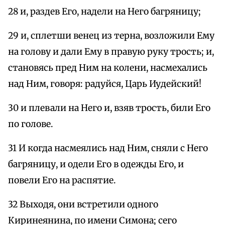
28 и, раздев Его, надели на Него багряницу;
29 и, сплетши венец из терна, возложили Ему
на голову и дали Ему в правую руку трость; и,
становясь пред Ним на колени, насмехались
над Ним, говоря: радуйся, Царь Иудейский!
30 и плевали на Него и, взяв трость, били Его
по голове.
31 И когда насмеялись над Ним, сняли с Него
багряницу, и одели Его в одежды Его, и
повели Его на распятие.
32 Выходя, они встретили одного
Киринеянина, по имени Симона; сего