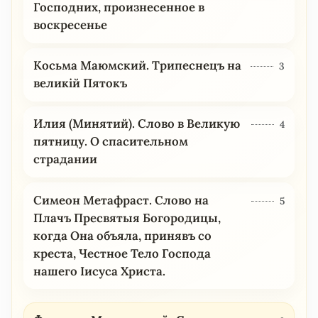
Господних, произнесенное в
воскресенье
Косьма Маюмский. Трипеснецъ на
3
великій Пятокъ
Илия (Минятий). Слово в Великую
4
пятницу. О спасительном
страдании
Симеон Метафраст. Слово на
5
Плачъ Пресвятыя Богородицы,
когда Она объяла, принявъ со
креста, Честное Тело Господа
нашего Іисуса Христа.