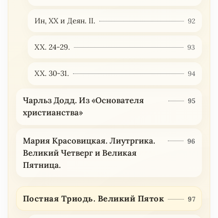
Ин, ХХ и Деян. II.
92
XX. 24-29.
93
XX. 30-31.
94
Чарльз Додд. Из «Основателя
95
христианства»
Мария Красовицкая. Лиутргика.
96
Великий Четверг и Великая
Пятница.
Постная Триодь. Великий Пяток
97