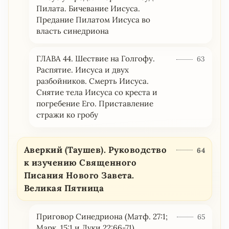
Пилата. Бичевание Иисуса.
Предание Пилатом Иисуса во
власть синедриона
ГЛАВА 44. Шествие на Голгофу.
63
Распятие. Иисуса и двух
разбойников. Смерть Иисуса.
Снятие тела Иисуса со креста и
погребение Его. Приставление
стражи ко гробу
Аверкий (Таушев). Руководство
64
к изучению Священного
Писания Нового Завета.
Великая Пятница
Приговор Синедриона (Матф. 27:1;
65
Марк. 15:1 и Луки 22:66-71).