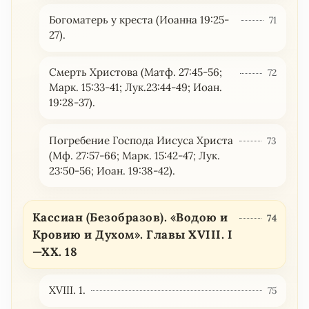
Богоматерь у креста (Иоанна 19:25-
71
27).
Смерть Христова (Матф. 27:45-56;
72
Марк. 15:33-41; Лук.23:44-49; Иоан.
19:28-37).
Погребение Господа Иисуса Христа
73
(Мф. 27:57-66; Марк. 15:42-47; Лук.
23:50-56; Иоан. 19:38-42).
Кассиан (Безобразов). «Водою и
74
Кровию и Духом». Главы XVIII. I
—XX. 18
XVIII. 1.
75