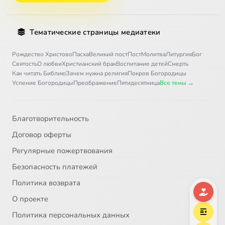
Тематические страницы медиатеки
Рождество Христово
Пасха
Великий пост
Пост
Молитва
Литургия
Бог
Святость
О любви
Христианский брак
Воспитание детей
Смерть
Как читать Библию
Зачем нужна религия
Покров Богородицы
Успение Богородицы
Преображение
Пятидесятница
Все темы →
Благотворительность
Договор оферты
Регулярные пожертвования
Безопасность платежей
Политика возврата
О проекте
Политика персональных данных