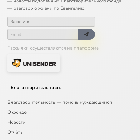
— новости подопечных Благотворительного фонда;
— разговор о жизни по Евангелию.
14
Евангельские заповеди - новый тип отношений между людьми ч.1.
15
Евангельское учение о жертвенной любви. Ч.1.
16
Евангельское учение о жертвенной любви. Ч.2.
Рассылки осуществляются на платформе
17
Катехизация-сущность, этапы, задачи. 1-я часть.
18
Катехизация-сущность, этапы, задачи. 2-я часть.
Сейчас
Благотворительность
19
Основные педагогические принципы катехизации.
Благотворительность — помочь нуждающимся
20
Психолого-педагогические и культурно-антропологические особенности катехизации. Ч.1.
О фонде
Новости
21
Психолого-педагогические и культурно-антропологические особенности катехизации. Ч.2.
Отчёты