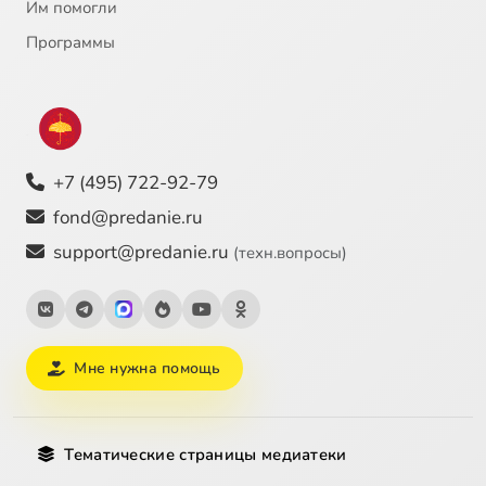
22
Психолого-педагогические и культурно-антропологические особенности катехизации. Ч.3.
Им помогли
Программы
23
Сократическая беседа - диалог и монолог как способы общения в обществе. Ч.1.
24
Сократическая беседа - диалог и монолог как способы общения в обществе. Ч.2.
25
Оглашение девиантных и психопатических личностей.
+7 (495) 722-92-79
fond@predanie.ru
support@predanie.ru
(техн.вопросы)
Мне нужна помощь
Тематические страницы медиатеки