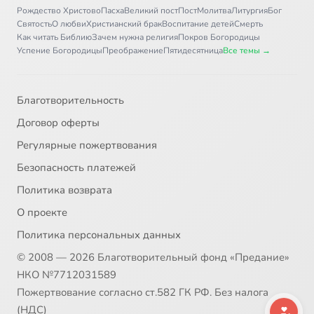
Рождество Христово
Пасха
Великий пост
Пост
Молитва
Литургия
Бог
Святость
О любви
Христианский брак
Воспитание детей
Смерть
Как читать Библию
Зачем нужна религия
Покров Богородицы
Успение Богородицы
Преображение
Пятидесятница
Все темы →
Благотворительность
Договор оферты
Регулярные пожертвования
Безопасность платежей
Политика возврата
О проекте
Политика персональных данных
© 2008 — 2026 Благотворительный фонд «Предание»
НКО №7712031589
Пожертвование согласно ст.582 ГК РФ. Без налога
(НДС)