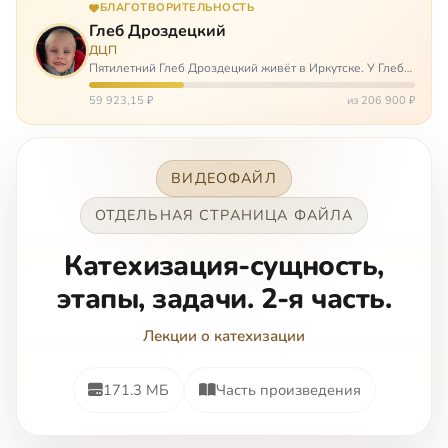
БЛАГОТВОРИТЕЛЬНОСТЬ
Глеб Дроздецкий
ДЦП
Пятилетний Глеб Дроздецкий живёт в Иркутске. У Глеба
ДЦП из-за перенесённого в младенчестве менингита,
но его положение осложняется эпилепсией, с которой
59 923,15 ₽
из 206 900 ₽
долгое время была невозмож…
ВИДЕОФАЙЛ
ОТДЕЛЬНАЯ СТРАНИЦА ФАЙЛА
Катехизация-сущность,
этапы, задачи. 2-я часть.
Лекции о катехизации
171.3 МБ
Часть произведения