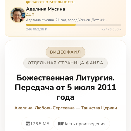
БЛАГОТВОРИТЕЛЬНОСТЬ
Аделина Мусина
ДЦП
Аделина Мусина, 21 год, город Усинск. Детский
церебральный паралич, передвигается на ходунках или
коляске. Аделине требуется помощь, чтобы ноги
246 052,38 ₽
из 476 650 ₽
окончательно не перестали слушаться…
ВИДЕОФАЙЛ
ОТДЕЛЬНАЯ СТРАНИЦА ФАЙЛА
Божественная Литургия.
Передача от 5 июля 2011
года
Акелина, Любовь Сергеевна
—
Таинства Церкви
176.5 МБ
Часть произведения