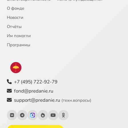
О фонде
21
Духовное делание христианина
Новости
Отчёты
22
Евхаристия. Часть 2
Им помогли
23
Евхаристия. Часть 3
Программы
24
Евхаристия. Часть 1
25
Исповедь
+7 (495) 722-92-79
26
Как практически можно стать христианином
fond@predanie.ru
support@predanie.ru
(техн.вопросы)
27
Как приобретать добрые качества души
28
Крещение