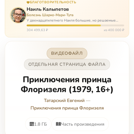
БЛАГОТВОРИТЕЛЬНОСТЬ
Наиль Калыпетов
Болезнь Шарко-Мари-Тута
У двенадцатилетнего Наиля большие, но решаемые
проблемы. Он болен редкой болезнью, которая ставит
перед ним множество непростых задача, угрожая в
304 499,63 ₽
из 400 000 ₽
противном случае парализацией и да…
ВИДЕОФАЙЛ
ОТДЕЛЬНАЯ СТРАНИЦА ФАЙЛА
Приключения принца
Флоризеля (1979, 16+)
Татарский Евгений
—
Приключения принца Флоризеля
1.8 ГБ
Часть произведения