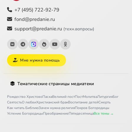
+7 (495) 722-92-79
fond@predanie.ru
support@predanie.ru
(техн.вопросы)
Мне нужна помощь
Тематические страницы медиатеки
Рождество Христово
Пасха
Великий пост
Пост
Молитва
Литургия
Бог
Святость
О любви
Христианский брак
Воспитание детей
Смерть
Как читать Библию
Зачем нужна религия
Покров Богородицы
Успение Богородицы
Преображение
Пятидесятница
Все темы →