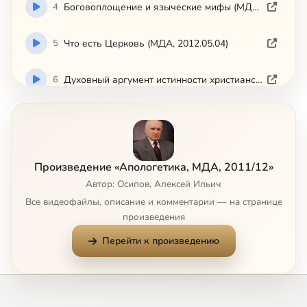
4
Боговоплощение и языческие мифы (МДА, 2012.02.17)
5
Что есть Церковь (МДА, 2012.05.04)
6
Духовный аргумент истинности христианства (МДА, 2011.10.28)
7
Философия и наука (МДА, 2011.12.09)
8
Исторический аргумент истинности христианства (МДА, 2011.10.21)
Произведение «Апологетика, МДА, 2011/12»
Автор: Осипов, Алексей Ильич
9
Иудаизация христианства (МДА, 2012.03.30)
Все видеофайлы, описание и комментарии — на странице
произведения
10
Характеристики западного христианства (МДА, 2011.09.30)
Перейти к произведению
11
Христос как Человек. Западное понимание Жертвы Христовой (МДА, 2012.03.16)
12
Крещение младенцев. Миропомазание (МДА, 2012.05.25)