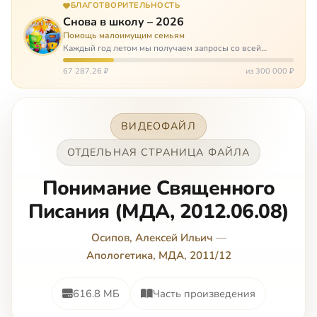
БЛАГОТВОРИТЕЛЬНОСТЬ
Снова в школу – 2026
Помощь малоимущим семьям
Каждый год летом мы получаем запросы со всей
России: помогите собраться в школу. Семьи с больными
детьми или родителями, семьи без пап или мам,
67 287,26 ₽
из 300 000 ₽
многодетные. Для многих из них покуп…
ВИДЕОФАЙЛ
ОТДЕЛЬНАЯ СТРАНИЦА ФАЙЛА
Понимание Священного
Писания (МДА, 2012.06.08)
Осипов, Алексей Ильич
—
Апологетика, МДА, 2011/12
616.8 МБ
Часть произведения