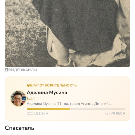
ВИДЕОФАЙЛЫ
БЛАГОТВОРИТЕЛЬНОСТЬ
Аделина Мусина
ДЦП
Аделина Мусина, 21 год, город Усинск. Детский
церебральный паралич, передвигается на ходунках или
коляске. Аделине требуется помощь, чтобы ноги
211 162,36 ₽
из 476 650 ₽
окончательно не перестали слушаться…
Спасатель