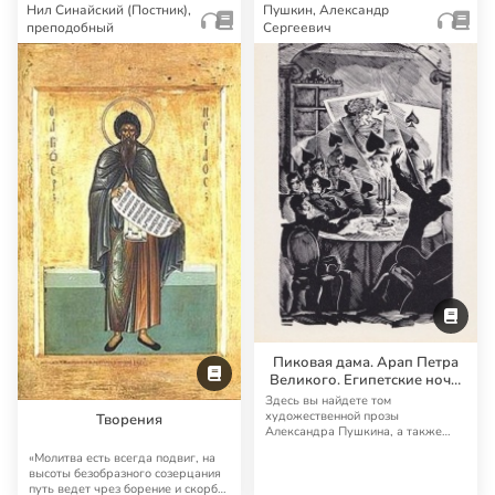
Нил Синайский (Постник),
Пушкин, Александр
преподобный
Сергеевич
Пиковая дама. Арап Петра
Великого. Египетские ночи.
Путешествие в Арзрум.
Здесь вы найдете том
Другая художественная
художественной прозы
Творения
Александра Пушкина, а также
проза
несколько аудиоспектаклей и ау…
«Молитва есть всегда подвиг, на
высоты безобразного созерцания
путь ведет чрез борение и скорбь;