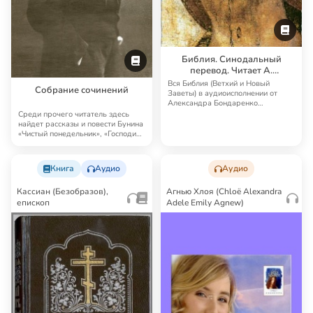
Библия. Синодальный
перевод. Читает А.
Бондаренко и И.
Вся Библия (Ветхий и Новый
Собрание сочинений
Прудовский
Заветы) в аудиоисполнении от
Александра Бондаренко
Синодальный перевод — …
Среди прочего читатель здесь
найдет рассказы и повести Бунина
«Чистый понедельник», «Господин
из Сан…
Книга
Аудио
Аудио
Кассиан (Безобразов),
Агнью Хлоя (Chloë Alexandra
епископ
Adele Emily Agnew)