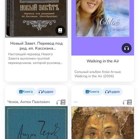
Новый Завет. Перевод под
ред. еп. Кассиана
(Безобразова)
Настоящий перевод Нового
Завета выполнен группой
Walking in the Air
переводчиков, которой руководил
известный русский б…
Сольный альбом Хлои Агнью
Walking in the Air (2006)
Книга
Аудио
Книга
Аудио
Чехов, Антон Павлович
—