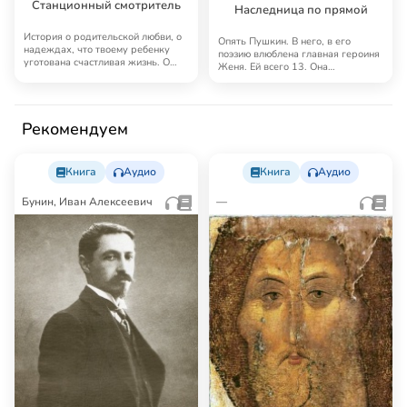
Станционный смотритель
Наследница по прямой
История о родительской любви, о
Опять Пушкин. В него, в его
надеждах, что твоему ребенку
поэзию влюблена главная героиня
уготована счастливая жизнь. О
Женя. Ей всего 13. Она
том, что …
романтична и каже…
Рекомендуем
Книга
Аудио
Книга
Аудио
Бунин, Иван Алексеевич
—