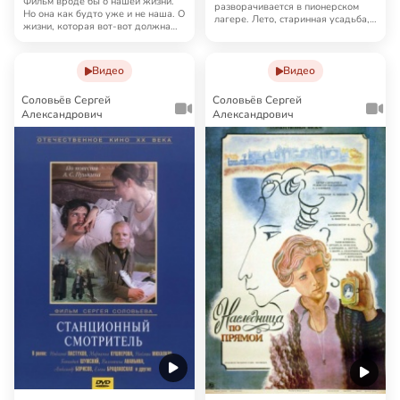
Фильм вроде бы о нашей жизни.
разворачивается в пионерском
Но она как будто уже и не наша. О
лагере. Лето, старинная усадьба,
жизни, которая вот-вот должна
горячие юные сердца. …
случит…
Видео
Видео
Соловьёв Сергей
Соловьёв Сергей
Александрович
Александрович