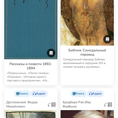
Библия. Синодальный
перевод
Синодальный перевод Библии,
выполненный в середине XIX в.
Рассказы и повести 1892-
силами четырех духовных
1894
академий, до сих п…
«Попрыгунья», «После театра»,
«Отрывок», «История одного
торгового предприятия», «Из
записной книжки…
Книга
Аудио
Книга
Аудио
Достоевский, Федор
Брэдбери Рэй (Ray
Михайлович
Bradbury)