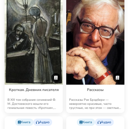
Кроткая. Дневник писателя
Рассказы
В XIII том собрания сочинений Ф.
Рассказы Рэя Брэдбери —
М. Достоевского вошли его
невероятно красивые, часто
гениальная повесть «Кроткая»,
грустные, но при этом — светлые,
«Дневник пи…
человечные, поэт…
Книга
Аудио
Книга
Аудио