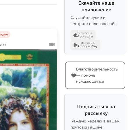
Скачайте наше
приложение
Слушайте аудио и
смотрите видео офлайн
Загрузите в
идео
App Store
Доступно в
вич
Google Play
Благотворительность
— помочь
нуждающимся
Подписаться на
рассылку
Каждую неделю в вашем
почтовом ящике: