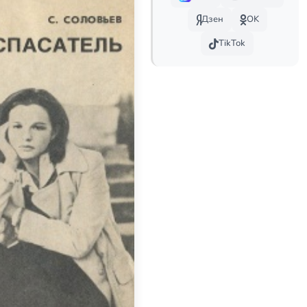
Дзен
OK
TikTok