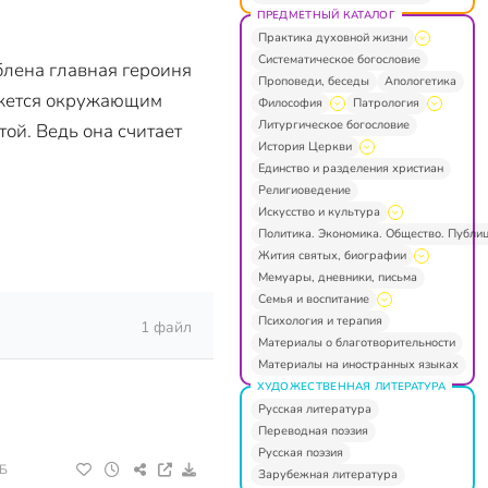
ПРЕДМЕТНЫЙ КАТАЛОГ
Практика духовной жизни
Систематическое богословие
блена главная героиня
Проповеди, беседы
Апологетика
кажется окружающим
Философия
Патрология
Литургическое богословие
той. Ведь она считает
История Церкви
Единство и разделения христиан
Религиоведение
Искусство и культура
Политика. Экономика. Общество. Публи
Жития святых, биографии
Мемуары, дневники, письма
Семья и воспитание
Психология и терапия
1 файл
Материалы о благотворительности
Материалы на иностранных языках
ХУДОЖЕСТВЕННАЯ ЛИТЕРАТУРА
Русская литература
Переводная поэзия
Русская поэзия
ГБ
Зарубежная литература