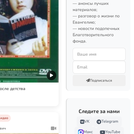
— анонсы лучших
материалов;
— разговор о жизни по
Евангелию;
— новости подопечных
Благотворительного
фонда.
Подписаться
осле детства
Следите за нами
идео
VK
Telegram
вич
Макс
YouTube