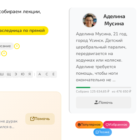
собираем лекции,
Аделина
Мусина
аследница по прямой
Аделина Мусина, 21 год,
город Усинск. Детский
исание
церебральный паралич,
передвигается на
ходунках или коляске.
Аделине требуется
помощь, чтобы ноги
Ш
Щ
Э
Ю
Я
|
A
C
E
окончательно не …
Собрано 125 634,65 ₽
из 476 650 ₽
Помочь
Помочь
 не дурак
Популярное
Избранное
ился в
Позже