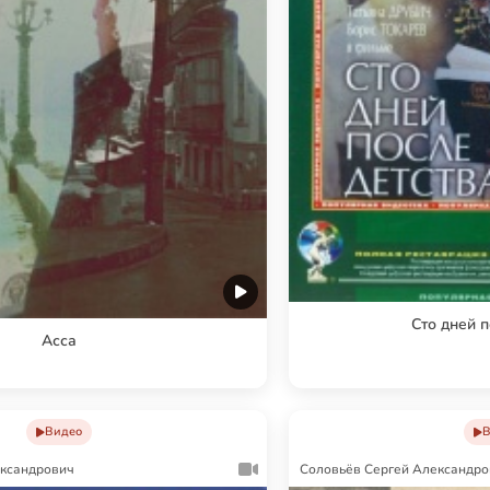
Сто дней п
Асса
Видео
В
ександрович
Соловьёв Сергей Александро