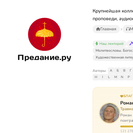
Крупнейшая колле
проповеди, аудио
Главная
М
Наш лекторий
Молитвословы. Богос
Предание.ру
Художественная лите
Авторы:
А
Б
В
Г
H
I
L
M
N
P
БЛА
Рома
Травм
Роман 
поигра
автоав
121 276