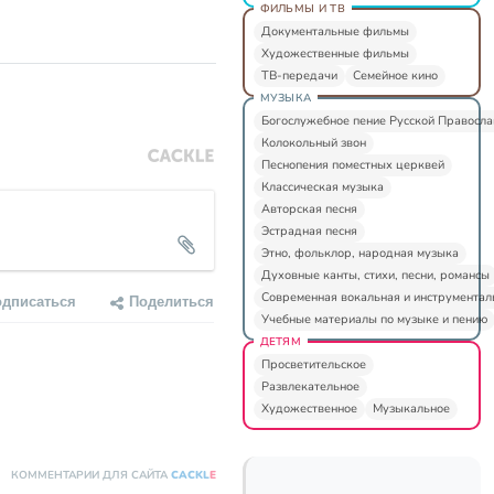
ФИЛЬМЫ И ТВ
Документальные фильмы
Художественные фильмы
ТВ-передачи
Семейное кино
МУЗЫКА
Богослужебное пение Русской Правосл
Колокольный звон
Песнопения поместных церквей
Классическая музыка
Авторская песня
Эстрадная песня
Этно, фольклор, народная музыка
Духовные канты, стихи, песни, романсы
Современная вокальная и инструментал
одписаться
Поделиться
Учебные материалы по музыке и пению
ДЕТЯМ
Просветительское
Развлекательное
Художественное
Музыкальное
КОММЕНТАРИИ ДЛЯ САЙТА
CACKL
E