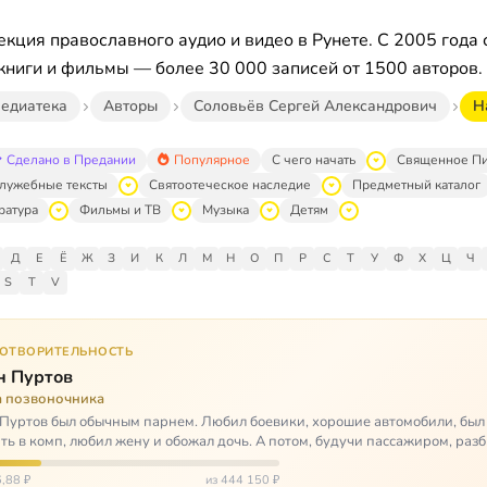
кция православного аудио и видео в Рунете. С 2005 года 
книги и фильмы — более 30 000 записей от 1500 авторов.
едиатека
Авторы
Соловьёв Сергей Александрович
Н
Сделано в Предании
Популярное
С чего начать
Священное П
лужебные тексты
Святоотеческое наследие
Предметный каталог
ратура
Фильмы и ТВ
Музыка
Детям
Д
Е
Ё
Ж
З
И
К
Л
М
Н
О
П
Р
С
Т
У
Ф
Х
Ц
Ч
S
T
V
ГОТВОРИТЕЛЬНОСТЬ
н Пуртов
а позвоночника
Пуртов был обычным парнем. Любил боевики, хорошие автомобили, был
ть в комп, любил жену и обожал дочь. А потом, будучи пассажиром, разб
арии и тепе…
,88 ₽
из 444 150 ₽