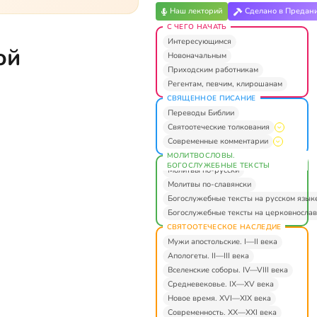
Наш лекторий
Сделано в Предан
С ЧЕГО НАЧАТЬ
Интересующимся
ой
Новоначальным
Приходским работникам
Регентам, певчим, клирошанам
СВЯЩЕННОЕ ПИСАНИЕ
Переводы Библии
Святоотеческие толкования
Современные комментарии
МОЛИТВОСЛОВЫ.
БОГОСЛУЖЕБНЫЕ ТЕКСТЫ
Молитвы по-русски
Молитвы по-славянски
Богослужебные тексты на русском язык
Богослужебные тексты на церковнослав
СВЯТООТЕЧЕСКОЕ НАСЛЕДИЕ
Мужи апостольские. I—II века
Апологеты. II—III века
Вселенские соборы. IV—VIII века
Средневековье. IX—XV века
Новое время. XVI—XIX века
Современность. XX—XXI века