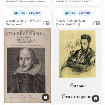
культуре. Гениальная книга,
«Евгений Онегин» и несколько его
далеко выходящая…
аудиоверс…
Книга
Аудио
Книга
Аудио
Шекспир, Уильям (William
Рильке, Райнер Мария
Shakespeare)
(Rainer Maria Rilke)