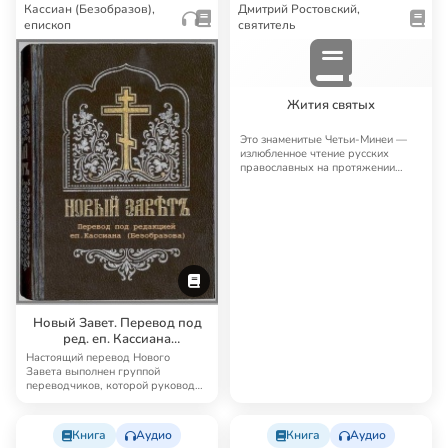
Кассиан (Безобразов),
Дмитрий Ростовский,
епископ
святитель
Жития святых
Это знаменитые Четьи-Минеи —
излюбленное чтение русских
православных на протяжении
многих лет. Четьи…
Новый Завет. Перевод под
ред. еп. Кассиана
(Безобразова)
Настоящий перевод Нового
Завета выполнен группой
переводчиков, которой руководил
известный русский б…
Книга
Аудио
Книга
Аудио