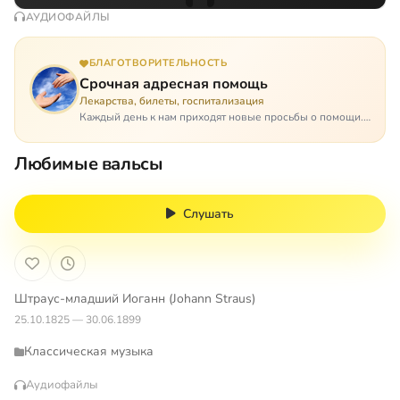
АУДИОФАЙЛЫ
БЛАГОТВОРИТЕЛЬНОСТЬ
Срочная адресная помощь
Лекарства, билеты, госпитализация
Каждый день к нам приходят новые просьбы о помощи.
Часто оказывается, что помощь нужна даже не сегодня –
она нужна была вчера: в приеме лекарств образовался
Любимые вальсы
недопустимый, опасный п…
Слушать
Штраус-младший Иоганн (Johann Straus)
25.10.1825 — 30.06.1899
Классическая музыка
Аудиофайлы