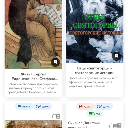
Отцы-святогорцы и
святогорские истории
Жития Сергия
Простые и короткие истории про
Радонежского, Стефана
афонских монахов, живших в
Пермского и др. творения
Собрание творений преподобного
недавнее время. Паисий
Епифания Премудрого: «Житие
Святогорец рассказы…
преподобного Сергия», «Слово о
житии и уч…
Книга
Аудио
Видео
Аудио
Текст
—
Смирнов Димитрий,
протоиерей