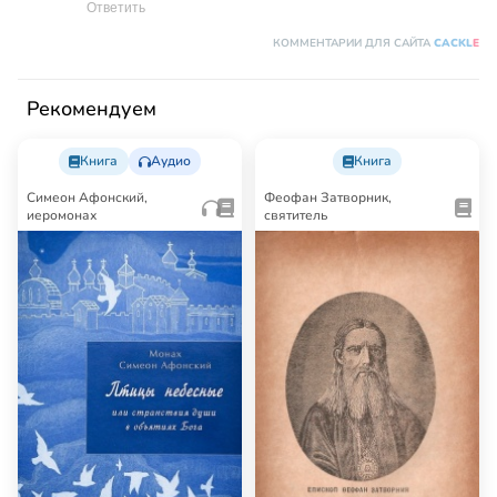
Ответить
КОММЕНТАРИИ ДЛЯ САЙТА
CACKL
E
Рекомендуем
Книга
Аудио
Книга
Симеон Афонский,
Феофан Затворник,
иеромонах
святитель