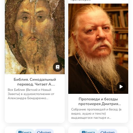
Библия. Синодальный
перевод. Читает А.
Бондаренко и И.
Вся Библия (Ветхий и Новый
Прудовский
Заветы) в аудиоисполнении от
Александра Бондаренко
Проповеди и беседы
Синодальный перевод — …
протоиерея Дмитрия
Смирнова
Собрание проповедей и бесед (в
видео, аудио и тексте)
выдающегося пастыря и
проповедника наших дней …
Книга
Аудио
Книга
Аудио