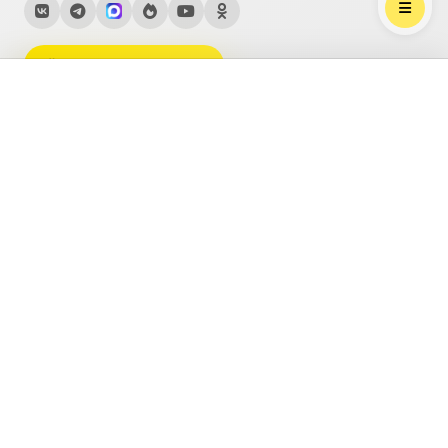
Мне нужна помощь
Выберите трек
Гусев-Оренбургский Сергей Иванович
Тематические страницы медиатеки
Рождество Христово
Пасха
Великий пост
Пост
Молитва
Литургия
Бог
Святость
О любви
Христианский брак
Воспитание детей
Смерть
Как читать Библию
Зачем нужна религия
Покров Богородицы
Успение Богородицы
Преображение
Пятидесятница
Все темы →
Благотворительность
Договор оферты
Регулярные пожертвования
Безопасность платежей
Политика возврата