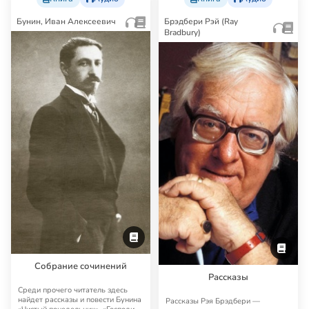
Бунин, Иван Алексеевич
Брэдбери Рэй (Ray
Bradbury)
Собрание сочинений
Рассказы
Среди прочего читатель здесь
найдет рассказы и повести Бунина
Рассказы Рэя Брэдбери —