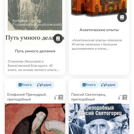
Аскетические опыты
«Аскетические опыты» епископа
Игнатия написаны с большим
вдохновением и очень
Путь умного делания
выразительно. Начертыв…
О молитве Иисусовой и
Божественной Благодати. «В
книге, на основе личного опыта,
представлена святоо…
Книга
Аудио
Книга
Аудио
Епифаний Премудрый,
Паисий Святогорец,
преподобный
преподобный