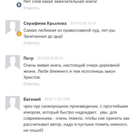
Нет слов какая замечательная книга!
Ответить
Серафима Крылова
2019.12.02 16:16
Самая любимая из православной худ. лит-ры. 
Зачитанная до дыр!
Ответить
Петр
2019.06.19 20:13
Очень живая книга, настоящий очерк церковной 
жизни. Люби ближнего и тем исполнишь закон 
Христов.
Ответить
Евгений
2018.11.15 17:08
чрез чур скоморошное произведение, с простейшим 
юмором, который быстро надоедает.  увы, для 
современника - очень тяжело. чтобы сие принять как 
рассчитывал автор, надо в пустыне пожить немного. 
не пошлО