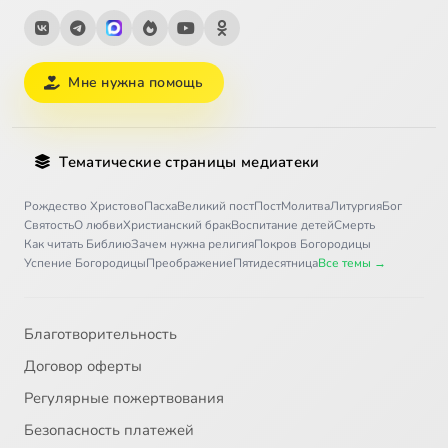
Мне нужна помощь
Тематические страницы медиатеки
Рождество Христово
Пасха
Великий пост
Пост
Молитва
Литургия
Бог
Святость
О любви
Христианский брак
Воспитание детей
Смерть
Как читать Библию
Зачем нужна религия
Покров Богородицы
Успение Богородицы
Преображение
Пятидесятница
Все темы →
Благотворительность
Договор оферты
Регулярные пожертвования
Безопасность платежей