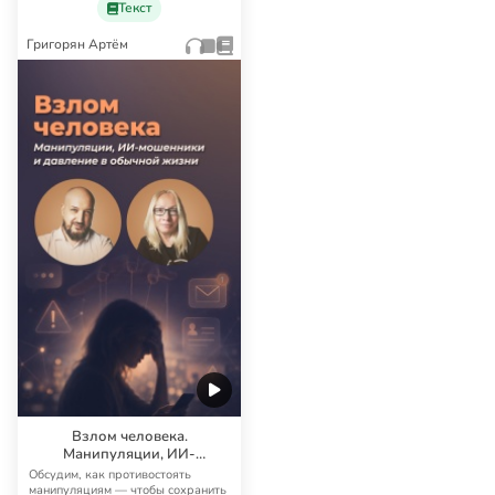
Текст
Григорян Артём
Взлом человека.
Манипуляции, ИИ-
мошенники и давление в
Обсудим, как противостоять
обычной жизни
манипуляциям — чтобы сохранить