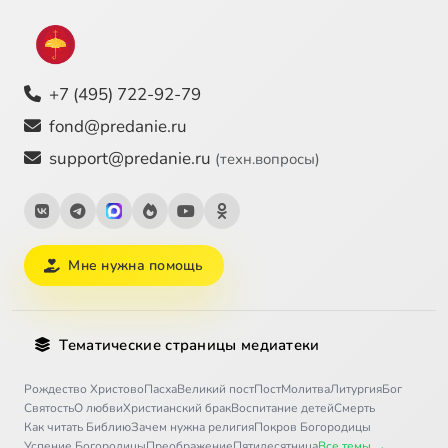
+7 (495) 722-92-79
fond@predanie.ru
support@predanie.ru
(техн.вопросы)
Мне нужна помощь
Тематические страницы медиатеки
Рождество Христово
Пасха
Великий пост
Пост
Молитва
Литургия
Бог
Святость
О любви
Христианский брак
Воспитание детей
Смерть
Как читать Библию
Зачем нужна религия
Покров Богородицы
Успение Богородицы
Преображение
Пятидесятница
Все темы →