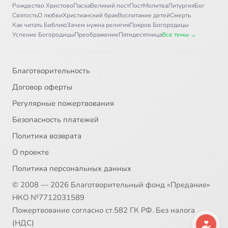
Рождество Христово
Пасха
Великий пост
Пост
Молитва
Литургия
Бог
Святость
О любви
Христианский брак
Воспитание детей
Смерть
Как читать Библию
Зачем нужна религия
Покров Богородицы
Успение Богородицы
Преображение
Пятидесятница
Все темы →
Благотворительность
Договор оферты
Регулярные пожертвования
Безопасность платежей
Политика возврата
О проекте
Политика персональных данных
© 2008 — 2026 Благотворительный фонд «Предание»
НКО №7712031589
Пожертвование согласно ст.582 ГК РФ. Без налога
(НДС)